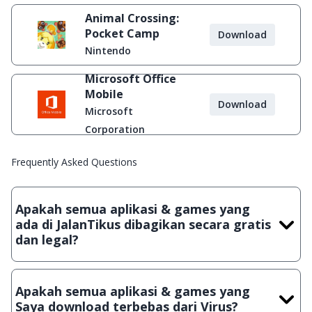
Animal Crossing:
Pocket Camp
Download
Nintendo
Microsoft Office
Mobile
Download
Microsoft
Corporation
Frequently Asked Questions
Apakah semua aplikasi & games yang
ada di JalanTikus dibagikan secara gratis
dan legal?
Ya, JalanTikus hanya membagikan aplikasi & games yang
gratis (Freeware) dan legal, dalam artian tidak (bajakan) hasil
Apakah semua aplikasi & games yang
crack, patch atau semacamnya.
Saya download terbebas dari Virus?