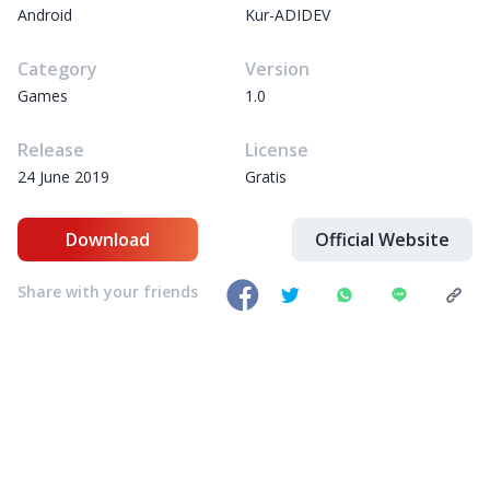
Android
Kur-ADIDEV
Category
Version
Games
1.0
Release
License
24 June 2019
Gratis
Download
Official Website
Share with your friends