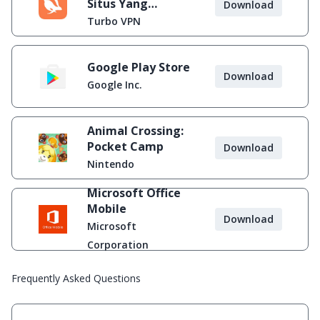
Situs Yang
Download
Diblokir
Turbo VPN
Google Play Store
Download
Google Inc.
Animal Crossing:
Pocket Camp
Download
Nintendo
Microsoft Office
Mobile
Download
Microsoft
Corporation
Frequently Asked Questions