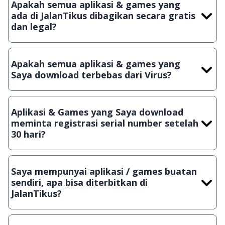
Apakah semua aplikasi & games yang
ada di JalanTikus dibagikan secara gratis
dan legal?
Ya, JalanTikus hanya membagikan aplikasi & games yang
gratis (Freeware) dan legal, dalam artian tidak (bajakan) hasil
Apakah semua aplikasi & games yang
crack, patch atau semacamnya.
Saya download terbebas dari Virus?
Ya, JalanTikus selalu melakukan scanning dengan 3 jenis
Antivirus (Kaspersky, AVG & Avast) sebelum menerbitkan
Aplikasi & Games yang Saya download
suatu aplikasi atau games, sehingga bisa dijamin 100%
meminta registrasi serial number setelah
terbebas dari virus.
30 hari?
Meskipun dibagikan secara gratis, namun ada beberapa
aplikasi & games yang dibagikan secara Shareware, dalam arti
Saya mempunyai aplikasi / games buatan
hanya bisa digunakan dalam jangka waktu tertentu dan jika
sendiri, apa bisa diterbitkan di
ingin lanjut menggunakannya kamu harus membeli lisensi
JalanTikus?
aslinya.
Tentu saja bisa. Silahkan kirim email ke
info@jalantikus.com
dengan menyertakan Nama Aplikasi/Games, Deskripsi serta