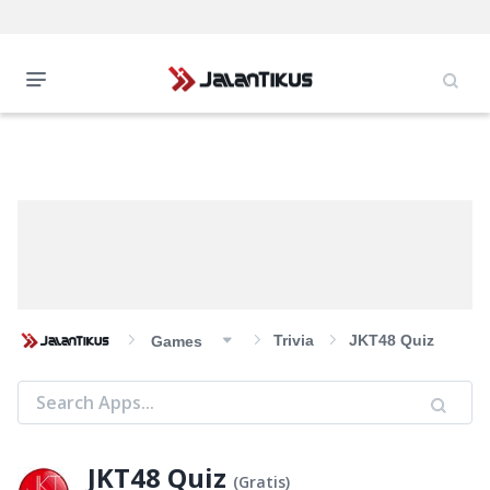
Trivia
JKT48 Quiz
Games
JKT48 Quiz
(
Gratis
)