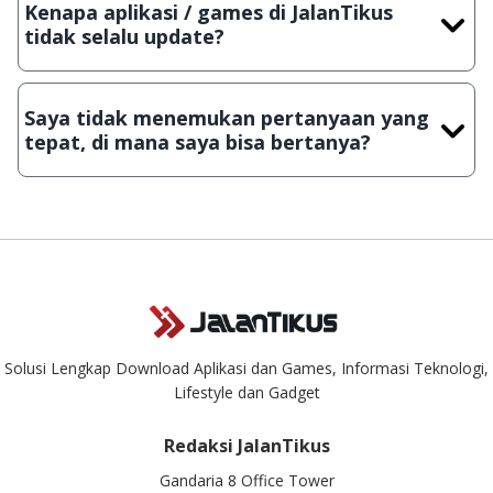
Kenapa aplikasi / games di JalanTikus
Lampiran File instalasi / (APK) jika Android
tidak selalu update?
Demi menjaga kualitas aplikasi dan games yang ada di
JalanTikus, hingga saat ini kita masih melakukan upload-
Saya tidak menemukan pertanyaan yang
download secara manual, sehingga kuota sebesar ribuan
tepat, di mana saya bisa bertanya?
aplikasi & games tidak dapat tercapai dalam waktu yang
singkat.
Kami dengan senang hati menjawab setiap pertanyaan yang
masuk. Kirim pertanyaan kamu ke
info@jalantikus.com
Solusi Lengkap Download Aplikasi dan Games, Informasi Teknologi,
Lifestyle dan Gadget
Redaksi JalanTikus
Gandaria 8 Office Tower