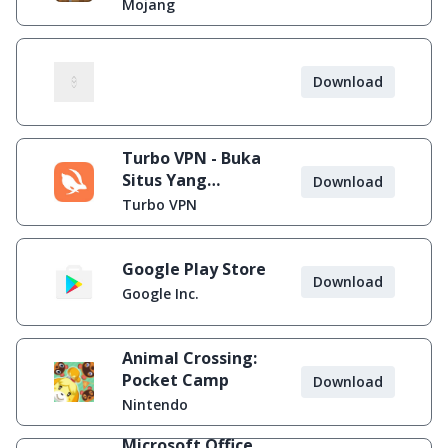
Mojang
Download
Turbo VPN - Buka
Situs Yang
Download
Diblokir
Turbo VPN
Google Play Store
Download
Google Inc.
Animal Crossing:
Pocket Camp
Download
Nintendo
Microsoft Office