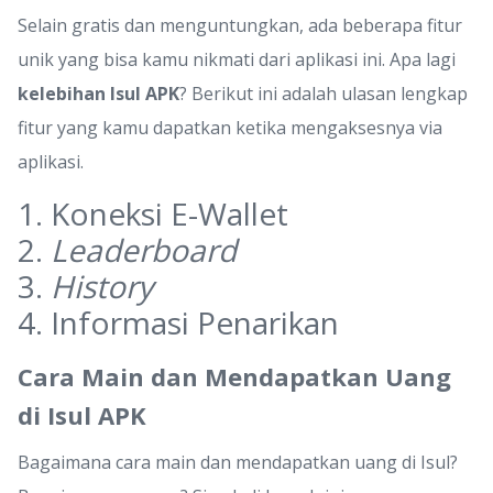
Selain gratis dan menguntungkan, ada beberapa fitur
unik yang bisa kamu nikmati dari aplikasi ini. Apa lagi
kelebihan Isul APK
? Berikut ini adalah ulasan lengkap
fitur yang kamu dapatkan ketika mengaksesnya via
aplikasi.
1. Koneksi E-Wallet
2.
Leaderboard
3.
History
4. Informasi Penarikan
Cara Main dan Mendapatkan Uang
di Isul APK
Bagaimana cara main dan mendapatkan uang di Isul?