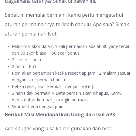
Bagaimana caranya? Simak di bawah ini.
Sebelum memulai bermain, kamu perlu mengetahui
aturan permainannya terlebih dahulu. Apa saja? Simak
aturan permainan Isul:
Maksimal skor dalam 1 kali permainan adalah 80 yang terdiri
dari 30 skor biasa + 50 skor bonus.
2 skor = 1 poin.
2 poin = Rp1
Poin akan bertambah ketika reset tiap jam 12 malam sesuai
dengan skor pemain hari itu,
Ketika reset, skor kembali menjadi nol (0).
3 hari tidak bermain = Data pemain akan dihapus. Kamu
harus daftar kembali jika ingin bermain.
Skor berbeda dengan poin.
Berikut Misi Mendapatkan Uang dari Isul APK
Ada 4 tugas yang bisa kalian gunakan dan bisa