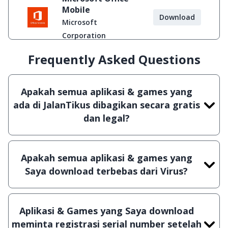
Mobile
Download
Microsoft
Corporation
Frequently Asked Questions
Apakah semua aplikasi & games yang
ada di JalanTikus dibagikan secara gratis
dan legal?
Ya, JalanTikus hanya membagikan aplikasi &
games yang gratis (Freeware) dan legal, dalam
Apakah semua aplikasi & games yang
artian tidak (bajakan) hasil crack, patch atau
Saya download terbebas dari Virus?
semacamnya.
Ya, JalanTikus selalu melakukan scanning dengan
3 jenis Antivirus (Kaspersky, AVG & Avast) sebelum
Aplikasi & Games yang Saya download
menerbitkan suatu aplikasi atau games, sehingga
meminta registrasi serial number setelah