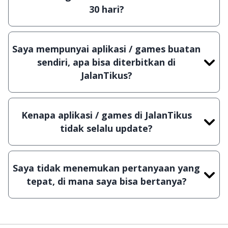
bisa dijamin 100% terbebas dari virus.
30 hari?
Meskipun dibagikan secara gratis, namun ada
beberapa aplikasi & games yang dibagikan secara
Saya mempunyai aplikasi / games buatan
Shareware, dalam arti hanya bisa digunakan
sendiri, apa bisa diterbitkan di
dalam jangka waktu tertentu dan jika ingin lanjut
JalanTikus?
menggunakannya kamu harus membeli lisensi
Tentu saja bisa. Silahkan kirim email ke
aslinya.
info@jalantikus.com
dengan menyertakan Nama
Kenapa aplikasi / games di JalanTikus
Aplikasi/Games, Deskripsi serta Lampiran File
tidak selalu update?
instalasi / (APK) jika Android
Demi menjaga kualitas aplikasi dan games yang
ada di JalanTikus, hingga saat ini kita masih
Saya tidak menemukan pertanyaan yang
melakukan upload-download secara manual,
tepat, di mana saya bisa bertanya?
sehingga kuota sebesar ribuan aplikasi & games
tidak dapat tercapai dalam waktu yang singkat.
Kami dengan senang hati menjawab setiap
pertanyaan yang masuk. Kirim pertanyaan kamu