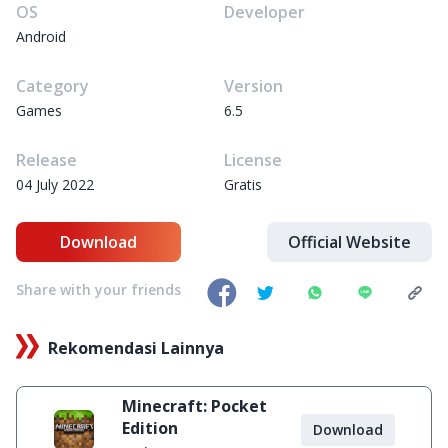
OS
Developer
Android
Category
Version
Games
6.5
Release
License
04 July 2022
Gratis
Download
Official Website
Share with your friends
Rekomendasi Lainnya
Minecraft: Pocket
Edition
Download