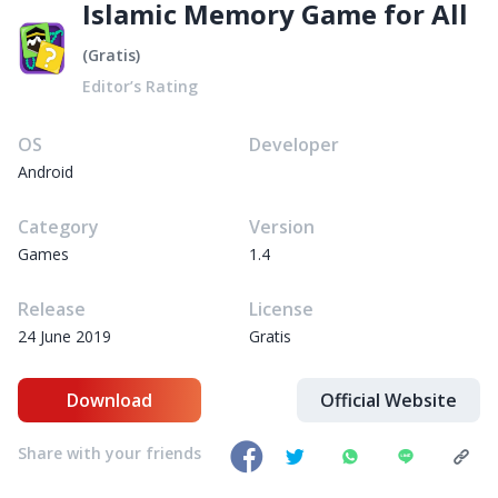
Islamic Memory Game for All
(
Gratis
)
Editor’s Rating
OS
Developer
Android
Category
Version
Games
1.4
Release
License
24 June 2019
Gratis
Download
Official Website
Share with your friends