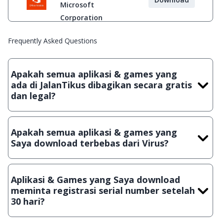
Microsoft
Corporation
Frequently Asked Questions
Apakah semua aplikasi & games yang
ada di JalanTikus dibagikan secara gratis
dan legal?
Ya, JalanTikus hanya membagikan aplikasi & games yang
gratis (Freeware) dan legal, dalam artian tidak (bajakan) hasil
Apakah semua aplikasi & games yang
crack, patch atau semacamnya.
Saya download terbebas dari Virus?
Ya, JalanTikus selalu melakukan scanning dengan 3 jenis
Antivirus (Kaspersky, AVG & Avast) sebelum menerbitkan
Aplikasi & Games yang Saya download
suatu aplikasi atau games, sehingga bisa dijamin 100%
meminta registrasi serial number setelah
terbebas dari virus.
30 hari?
Meskipun dibagikan secara gratis, namun ada beberapa