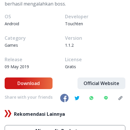
berhasil mengalahkan boss.
OS
Developer
Android
Touchten
Category
Version
Games
1.1.2
Release
License
09 May 2019
Gratis
Download
Official Website
Share with your friends
Rekomendasi Lainnya