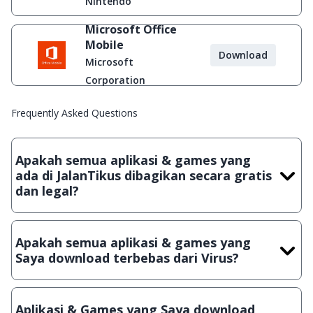
Nintendo
Microsoft Office
Mobile
Download
Microsoft
Corporation
Frequently Asked Questions
Apakah semua aplikasi & games yang
ada di JalanTikus dibagikan secara gratis
dan legal?
Ya, JalanTikus hanya membagikan aplikasi & games yang
gratis (Freeware) dan legal, dalam artian tidak (bajakan) hasil
Apakah semua aplikasi & games yang
crack, patch atau semacamnya.
Saya download terbebas dari Virus?
Ya, JalanTikus selalu melakukan scanning dengan 3 jenis
Antivirus (Kaspersky, AVG & Avast) sebelum menerbitkan
Aplikasi & Games yang Saya download