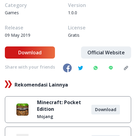
Category
Version
Games
1.0.0
Release
License
09 May 2019
Gratis
Download
Official Website
Share with your friends
Rekomendasi Lainnya
Minecraft: Pocket
Edition
Download
Mojang