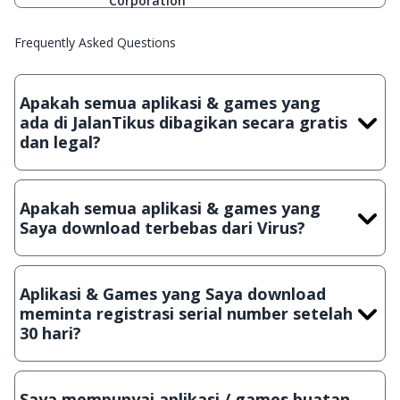
Corporation
Frequently Asked Questions
Apakah semua aplikasi & games yang
ada di JalanTikus dibagikan secara gratis
dan legal?
Ya, JalanTikus hanya membagikan aplikasi & games yang
gratis (Freeware) dan legal, dalam artian tidak (bajakan) hasil
Apakah semua aplikasi & games yang
crack, patch atau semacamnya.
Saya download terbebas dari Virus?
Ya, JalanTikus selalu melakukan scanning dengan 3 jenis
Antivirus (Kaspersky, AVG & Avast) sebelum menerbitkan
Aplikasi & Games yang Saya download
suatu aplikasi atau games, sehingga bisa dijamin 100%
meminta registrasi serial number setelah
terbebas dari virus.
30 hari?
Meskipun dibagikan secara gratis, namun ada beberapa
aplikasi & games yang dibagikan secara Shareware, dalam arti
Saya mempunyai aplikasi / games buatan