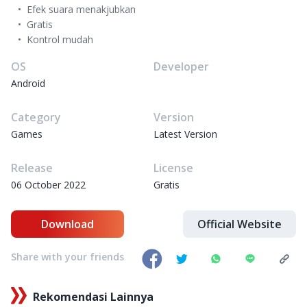
Efek suara menakjubkan
Gratis
Kontrol mudah
OS
Developer
Android
Category
Version
Games
Latest Version
Release
License
06 October 2022
Gratis
Download
Official Website
Share with your friends
Rekomendasi Lainnya