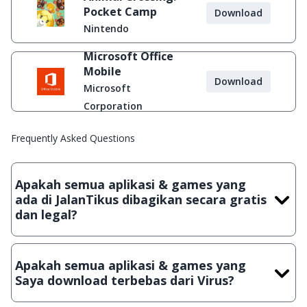
Pocket Camp
Download
Nintendo
Microsoft Office
Mobile
Download
Microsoft
Corporation
Frequently Asked Questions
Apakah semua aplikasi & games yang
ada di JalanTikus dibagikan secara gratis
dan legal?
Ya, JalanTikus hanya membagikan aplikasi & games yang
gratis (Freeware) dan legal, dalam artian tidak (bajakan) hasil
Apakah semua aplikasi & games yang
crack, patch atau semacamnya.
Saya download terbebas dari Virus?
Ya, JalanTikus selalu melakukan scanning dengan 3 jenis