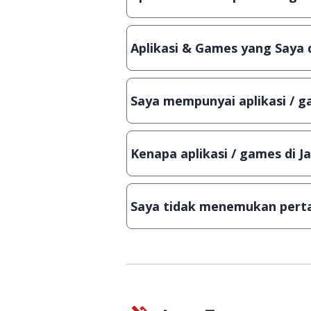
Ya, JalanTikus selalu melakukan 
aplikasi atau games, sehingga bis
Aplikasi & Games yang Saya 
Meskipun dibagikan secara gratis
bisa digunakan dalam jangka wakt
Saya mempunyai aplikasi / ga
Tentu saja bisa. Silahkan kirim em
Lampiran File instalasi / (APK) jik
Kenapa aplikasi / games di J
Demi menjaga kualitas aplikasi d
secara manual, sehingga kuota se
Saya tidak menemukan perta
Kami dengan senang hati menjaw