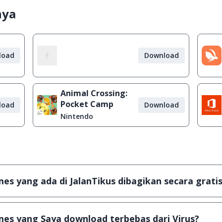
nya
load
Download
Animal Crossing:
Pocket Camp
load
Download
Nintendo
s yang ada di JalanTikus dibagikan secara gratis
plikasi & games yang gratis (Freeware) dan legal, dalam ar
es yang Saya download terbebas dari Virus?