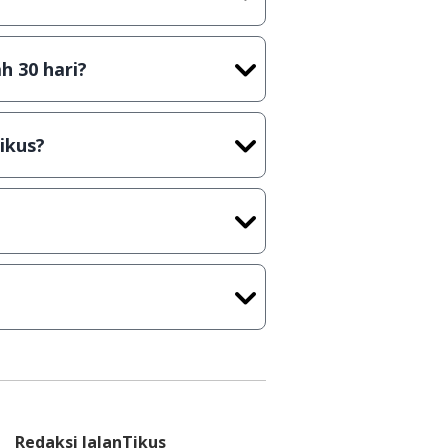
t) sebelum menerbitkan suatu
h 30 hari?
cara Shareware, dalam arti hanya
rus membeli lisensi aslinya.
ikus?
kasi/Games, Deskripsi serta
ih melakukan upload-download
 waktu yang singkat.
u ke
info@jalantikus.com
Redaksi JalanTikus