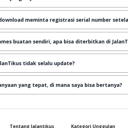
scanning dengan 3 jenis Antivirus (Kaspersky, AVG & Avas
a dijamin 100% terbebas dari virus.
download meminta registrasi serial number setela
, namun ada beberapa aplikasi & games yang dibagikan se
u tertentu dan jika ingin lanjut menggunakannya kamu ha
mes buatan sendiri, apa bisa diterbitkan di JalanT
ail ke
info@jalantikus.com
dengan menyertakan Nama Apli
a Android
alanTikus tidak selalu update?
an games yang ada di JalanTikus, hingga saat ini kita mas
besar ribuan aplikasi & games tidak dapat tercapai dalam
nyaan yang tepat, di mana saya bisa bertanya?
ab setiap pertanyaan yang masuk. Kirim pertanyaan kam
Tentang Jalantikus
Kategori Unggulan