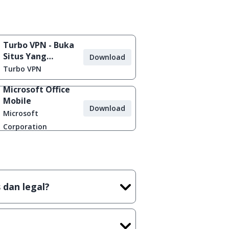
Turbo VPN - Buka
Situs Yang
Download
Diblokir
Turbo VPN
Microsoft Office
Mobile
Download
Microsoft
Corporation
 dan legal?
tian tidak (bajakan) hasil crack,