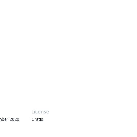
e
License
mber 2020
Gratis