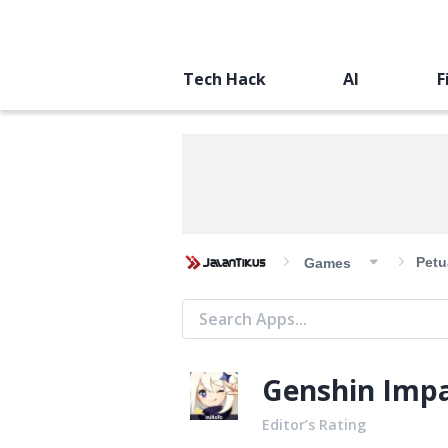
Tech Hack
AI
F
Petu
Games
Genshin Imp
Editor’s Rating