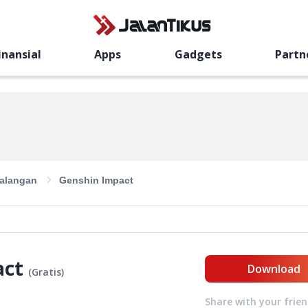
inansial
Apps
Gadgets
Partn
alangan
Genshin Impact
act
Download
(
Gratis
)
Share with your frie