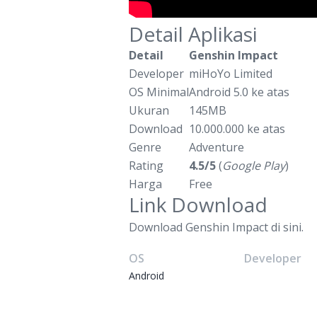
Detail Aplikasi
Detail
Genshin Impact
Developer
miHoYo Limited
OS Minimal
Android 5.0 ke atas
Ukuran
145MB
Download
10.000.000 ke atas
Genre
Adventure
Rating
4.5/5
(
Google Play
)
Harga
Free
Link Download
Download Genshin Impact di sini.
OS
Developer
Android