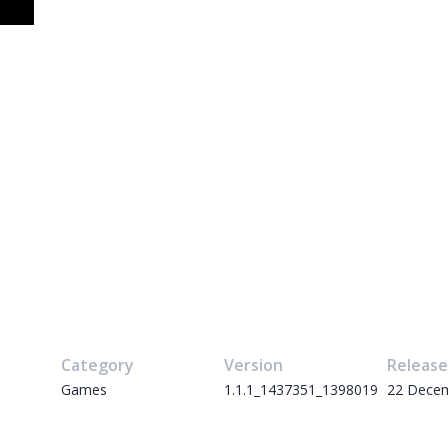
Category
Version
Releas
Games
1.1.1_1437351_1398019
22 Dece