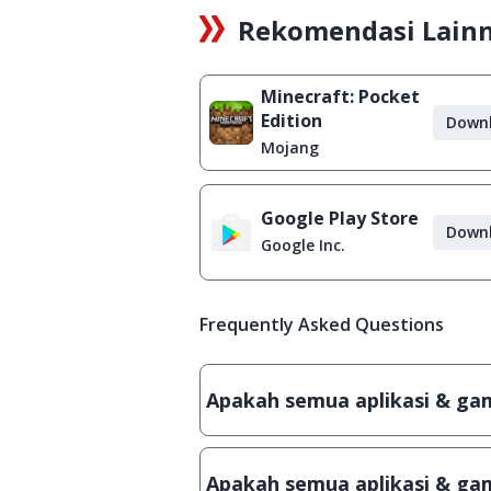
Rekomendasi Lain
Minecraft: Pocket
Edition
Down
Mojang
Google Play Store
Down
Google Inc.
Frequently Asked Questions
Apakah semua aplikasi & game
Ya, JalanTikus hanya membagikan a
patch atau semacamnya.
Apakah semua aplikasi & gam