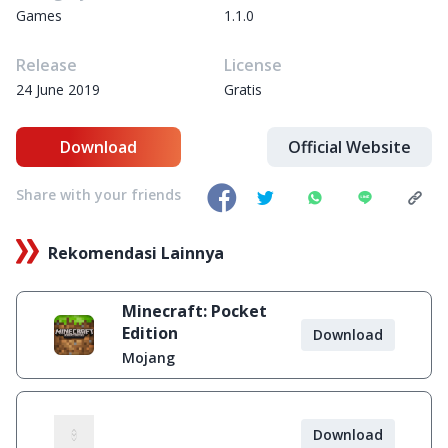
Games
1.1.0
Release
License
24 June 2019
Gratis
Download
Official Website
Share with your friends
Rekomendasi Lainnya
Minecraft: Pocket
Edition
Download
Mojang
Download