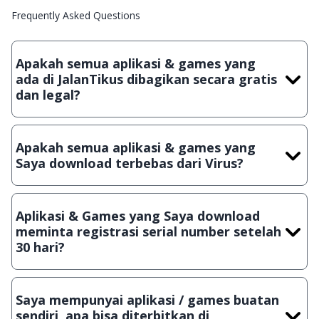
Frequently Asked Questions
Apakah semua aplikasi & games yang
ada di JalanTikus dibagikan secara gratis
dan legal?
Ya, JalanTikus hanya membagikan aplikasi & games yang
gratis (Freeware) dan legal, dalam artian tidak (bajakan) hasil
Apakah semua aplikasi & games yang
crack, patch atau semacamnya.
Saya download terbebas dari Virus?
Ya, JalanTikus selalu melakukan scanning dengan 3 jenis
Antivirus (Kaspersky, AVG & Avast) sebelum menerbitkan
Aplikasi & Games yang Saya download
suatu aplikasi atau games, sehingga bisa dijamin 100%
meminta registrasi serial number setelah
terbebas dari virus.
30 hari?
Meskipun dibagikan secara gratis, namun ada beberapa
aplikasi & games yang dibagikan secara Shareware, dalam arti
Saya mempunyai aplikasi / games buatan
hanya bisa digunakan dalam jangka waktu tertentu dan jika
sendiri, apa bisa diterbitkan di