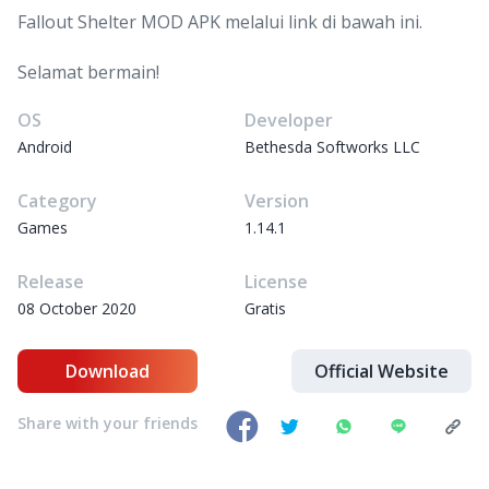
Fallout Shelter MOD APK melalui link di bawah ini.
Selamat bermain!
OS
Developer
Android
Bethesda Softworks LLC
Category
Version
Games
1.14.1
Release
License
08 October 2020
Gratis
Download
Official Website
Share with your friends