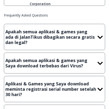
Corporation
Frequently Asked Questions
Apakah semua aplikasi & games yang
ada di JalanTikus dibagikan secara gratis
dan legal?
Ya, JalanTikus hanya membagikan aplikasi & games yang
gratis (Freeware) dan legal, dalam artian tidak (bajakan) hasil
Apakah semua aplikasi & games yang
crack, patch atau semacamnya.
Saya download terbebas dari Virus?
Ya, JalanTikus selalu melakukan scanning dengan 3 jenis
Antivirus (Kaspersky, AVG & Avast) sebelum menerbitkan
Aplikasi & Games yang Saya download
suatu aplikasi atau games, sehingga bisa dijamin 100%
meminta registrasi serial number setelah
terbebas dari virus.
30 hari?
Meskipun dibagikan secara gratis, namun ada beberapa
aplikasi & games yang dibagikan secara Shareware, dalam arti