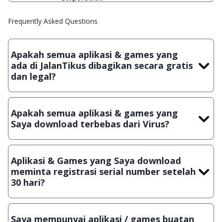
Frequently Asked Questions
Apakah semua aplikasi & games yang
ada di JalanTikus dibagikan secara gratis
dan legal?
Ya, JalanTikus hanya membagikan aplikasi & games yang
gratis (Freeware) dan legal, dalam artian tidak (bajakan) hasil
Apakah semua aplikasi & games yang
crack, patch atau semacamnya.
Saya download terbebas dari Virus?
Ya, JalanTikus selalu melakukan scanning dengan 3 jenis
Antivirus (Kaspersky, AVG & Avast) sebelum menerbitkan
Aplikasi & Games yang Saya download
suatu aplikasi atau games, sehingga bisa dijamin 100%
meminta registrasi serial number setelah
terbebas dari virus.
30 hari?
Meskipun dibagikan secara gratis, namun ada beberapa
aplikasi & games yang dibagikan secara Shareware, dalam arti
Saya mempunyai aplikasi / games buatan