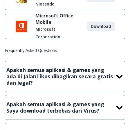
Nintendo
Microsoft Office
Mobile
Download
Microsoft
Corporation
Frequently Asked Questions
Apakah semua aplikasi & games yang
ada di JalanTikus dibagikan secara gratis
dan legal?
Ya, JalanTikus hanya membagikan aplikasi & games yang
gratis (Freeware) dan legal, dalam artian tidak (bajakan) hasil
Apakah semua aplikasi & games yang
crack, patch atau semacamnya.
Saya download terbebas dari Virus?
Ya, JalanTikus selalu melakukan scanning dengan 3 jenis
Antivirus (Kaspersky, AVG & Avast) sebelum menerbitkan