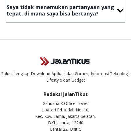
JalanTikus, hingga saat ini kita masih melakukan upload-
Saya tidak menemukan pertanyaan yang
download secara manual, sehingga kuota sebesar ribuan
tepat, di mana saya bisa bertanya?
aplikasi & games tidak dapat tercapai dalam waktu yang
singkat.
Kami dengan senang hati menjawab setiap pertanyaan yang
masuk. Kirim pertanyaan kamu ke
info@jalantikus.com
Solusi Lengkap Download Aplikasi dan Games, Informasi Teknologi,
Lifestyle dan Gadget
Redaksi JalanTikus
Gandaria 8 Office Tower
Jl. Arteri Pd. Indah No. 10,
Kec. Kby. Lama, Jakarta Selatan,
DKI Jakarta, 12240
Lantai 22, Unit C