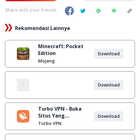
Share with your friends
Rekomendasi Lainnya
Minecraft: Pocket
Edition
Download
Mojang
Download
Turbo VPN - Buka
Situs Yang
Download
Diblokir
Turbo VPN