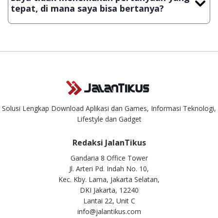
download secara manual, sehingga kuota sebesar ribuan
tepat, di mana saya bisa bertanya?
aplikasi & games tidak dapat tercapai dalam waktu yang
singkat.
Kami dengan senang hati menjawab setiap pertanyaan yang
masuk. Kirim pertanyaan kamu ke
info@jalantikus.com
Solusi Lengkap Download Aplikasi dan Games, Informasi Teknologi,
Lifestyle dan Gadget
Redaksi JalanTikus
Gandaria 8 Office Tower
Jl. Arteri Pd. Indah No. 10,
Kec. Kby. Lama, Jakarta Selatan,
DKI Jakarta, 12240
Lantai 22, Unit C
info@jalantikus.com