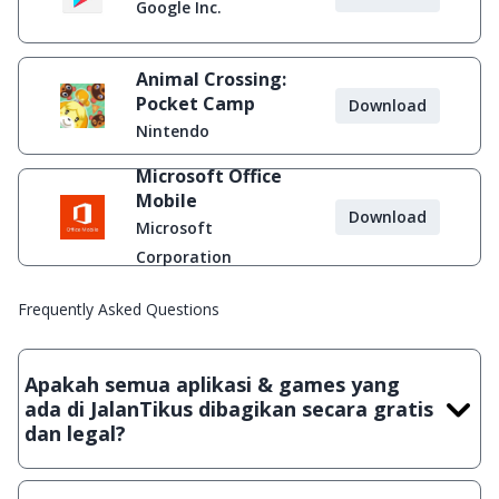
Google Inc.
Animal Crossing:
Pocket Camp
Download
Nintendo
Microsoft Office
Mobile
Download
Microsoft
Corporation
Frequently Asked Questions
Apakah semua aplikasi & games yang
ada di JalanTikus dibagikan secara gratis
dan legal?
Ya, JalanTikus hanya membagikan aplikasi & games yang
gratis (Freeware) dan legal, dalam artian tidak (bajakan) hasil