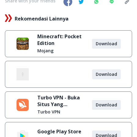
Share with your friends
Rekomendasi Lainnya
Minecraft: Pocket
Edition
Download
Mojang
Download
Turbo VPN - Buka
Situs Yang
Download
Diblokir
Turbo VPN
Google Play Store
Download