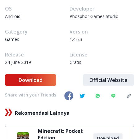
OS
Developer
Android
Phosphor Games Studio
Category
Version
Games
1.4.6.3
Release
License
24 June 2019
Gratis
Download
Official Website
Share with your friends
Rekomendasi Lainnya
Minecraft: Pocket
Edition
Download