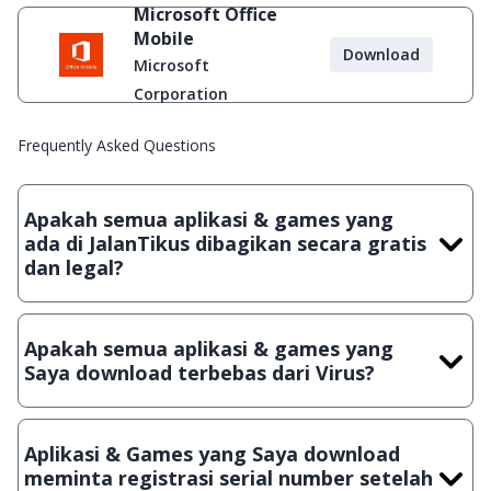
Microsoft Office
Mobile
Download
Microsoft
Corporation
Frequently Asked Questions
Apakah semua aplikasi & games yang
ada di JalanTikus dibagikan secara gratis
dan legal?
Ya, JalanTikus hanya membagikan aplikasi & games yang
gratis (Freeware) dan legal, dalam artian tidak (bajakan) hasil
Apakah semua aplikasi & games yang
crack, patch atau semacamnya.
Saya download terbebas dari Virus?
Ya, JalanTikus selalu melakukan scanning dengan 3 jenis
Antivirus (Kaspersky, AVG & Avast) sebelum menerbitkan
Aplikasi & Games yang Saya download
suatu aplikasi atau games, sehingga bisa dijamin 100%
meminta registrasi serial number setelah
terbebas dari virus.