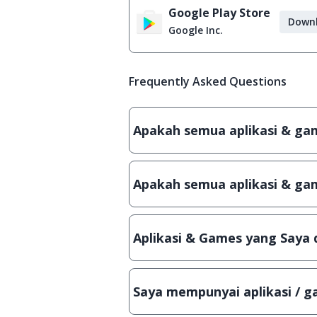
Google Play Store
Down
Google Inc.
Frequently Asked Questions
Apakah semua aplikasi & game
Ya, JalanTikus hanya membagikan a
patch atau semacamnya.
Apakah semua aplikasi & gam
Ya, JalanTikus selalu melakukan 
aplikasi atau games, sehingga bis
Aplikasi & Games yang Saya 
Meskipun dibagikan secara gratis
bisa digunakan dalam jangka wakt
Saya mempunyai aplikasi / ga