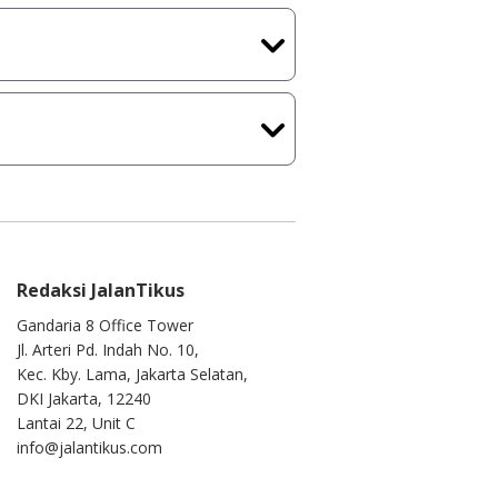
kasi/Games, Deskripsi serta
ih melakukan upload-download
 waktu yang singkat.
u ke
info@jalantikus.com
Redaksi JalanTikus
Gandaria 8 Office Tower
Jl. Arteri Pd. Indah No. 10,
Kec. Kby. Lama, Jakarta Selatan,
DKI Jakarta, 12240
Lantai 22, Unit C
info@jalantikus.com