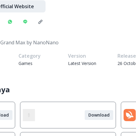
fficial Website
 Grand Max by NanoNano
Category
Version
Releas
Games
Latest Version
26 Octob
nya
load
Download