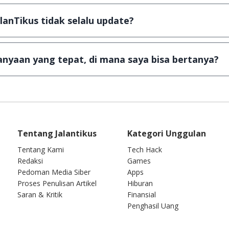
ail ke
info@jalantikus.com
dengan menyertakan Nama Apli
a Android
alanTikus tidak selalu update?
an games yang ada di JalanTikus, hingga saat ini kita mas
besar ribuan aplikasi & games tidak dapat tercapai dalam
nyaan yang tepat, di mana saya bisa bertanya?
ab setiap pertanyaan yang masuk. Kirim pertanyaan kam
Tentang Jalantikus
Kategori Unggulan
Tentang Kami
Tech Hack
Redaksi
Games
Pedoman Media Siber
Apps
Proses Penulisan Artikel
Hiburan
Saran & Kritik
Finansial
Penghasil Uang