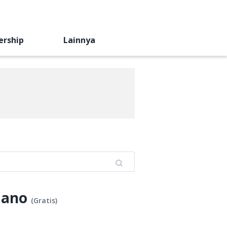
ership
Lainnya
Nano
(
Gratis
)