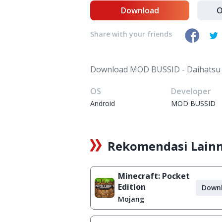
Download
O
Share with your friends
Download MOD BUSSID - Daihatsu
OS
Developer
Android
MOD BUSSID
Rekomendasi Lain
Minecraft: Pocket
Edition
Down
Mojang