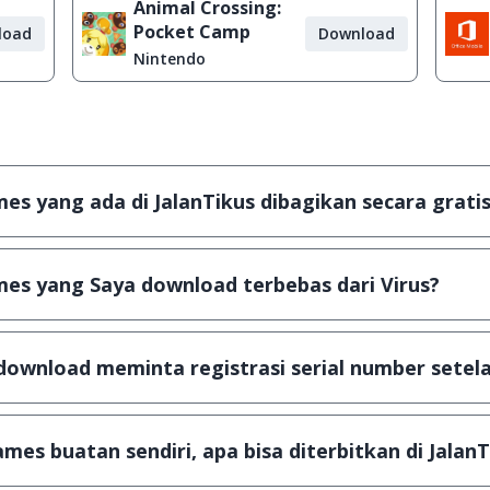
Animal Crossing:
Pocket Camp
load
Download
Nintendo
s yang ada di JalanTikus dibagikan secara gratis
plikasi & games yang gratis (Freeware) dan legal, dalam ar
es yang Saya download terbebas dari Virus?
scanning dengan 3 jenis Antivirus (Kaspersky, AVG & Avas
a dijamin 100% terbebas dari virus.
download meminta registrasi serial number setela
, namun ada beberapa aplikasi & games yang dibagikan se
u tertentu dan jika ingin lanjut menggunakannya kamu ha
mes buatan sendiri, apa bisa diterbitkan di JalanT