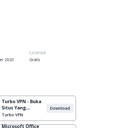
e
License
er 2020
Gratis
Turbo VPN - Buka
Situs Yang
Download
Diblokir
Turbo VPN
Microsoft Office