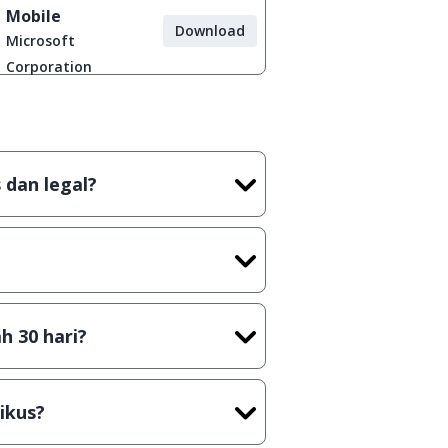
Mobile
Download
Microsoft
Corporation
 dan legal?
tian tidak (bajakan) hasil crack,
t) sebelum menerbitkan suatu
h 30 hari?
cara Shareware, dalam arti hanya
rus membeli lisensi aslinya.
ikus?