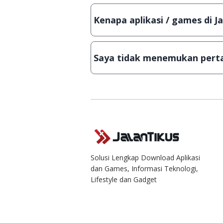
Tentu saja bisa. Silahkan kirim em
Lampiran File instalasi / (APK) jik
Kenapa aplikasi / games di J
Demi menjaga kualitas aplikasi d
secara manual, sehingga kuota se
Saya tidak menemukan perta
Kami dengan senang hati menjaw
Solusi Lengkap Download Aplikasi
dan Games, Informasi Teknologi,
Lifestyle dan Gadget