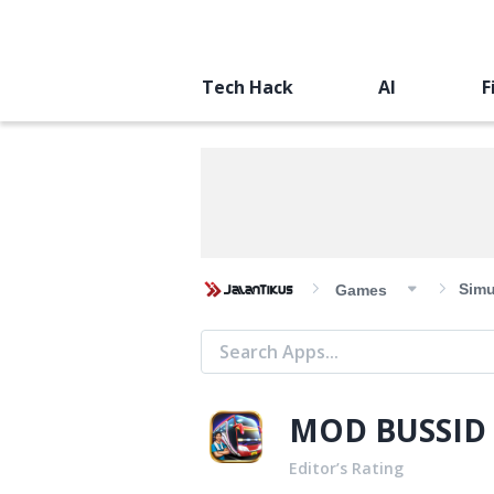
Tech Hack
AI
F
Simu
Games
MOD BUSSID 
Editor’s Rating