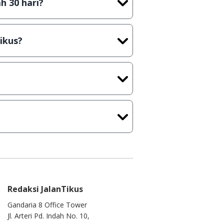
h 30 hari?
cara Shareware, dalam arti hanya
rus membeli lisensi aslinya.
ikus?
kasi/Games, Deskripsi serta
ih melakukan upload-download
 waktu yang singkat.
u ke
info@jalantikus.com
Redaksi JalanTikus
Gandaria 8 Office Tower
Jl. Arteri Pd. Indah No. 10,