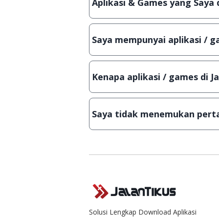
Aplikasi & Games yang Saya 
Meskipun dibagikan secara gratis
bisa digunakan dalam jangka wakt
Saya mempunyai aplikasi / ga
Tentu saja bisa. Silahkan kirim em
Lampiran File instalasi / (APK) jik
Kenapa aplikasi / games di J
Demi menjaga kualitas aplikasi d
secara manual, sehingga kuota se
Saya tidak menemukan perta
Kami dengan senang hati menjaw
Solusi Lengkap Download Aplikasi