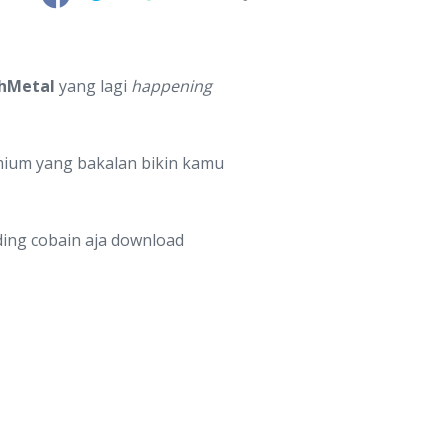
hMetal
yang lagi
happening
mium yang bakalan bikin kamu
ding cobain aja download