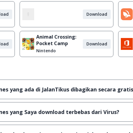
load
Download
Animal Crossing:
Pocket Camp
load
Download
Nintendo
s yang ada di JalanTikus dibagikan secara gratis
plikasi & games yang gratis (Freeware) dan legal, dalam ar
es yang Saya download terbebas dari Virus?
scanning dengan 3 jenis Antivirus (Kaspersky, AVG & Avas
a dijamin 100% terbebas dari virus.