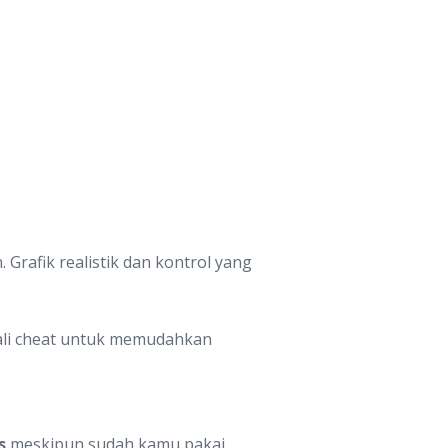
rafik realistik dan kontrol yang
ekali cheat untuk memudahkan
s
meskipun sudah kamu pakai