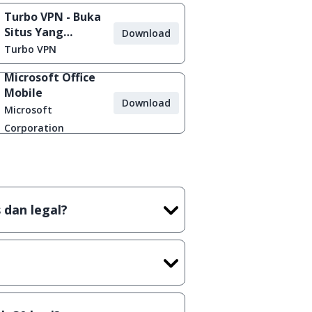
Turbo VPN - Buka
Situs Yang
Download
Diblokir
Turbo VPN
Microsoft Office
Mobile
Download
Microsoft
Corporation
 dan legal?
tian tidak (bajakan) hasil crack,
t) sebelum menerbitkan suatu