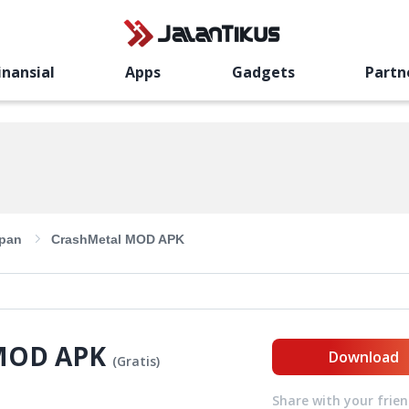
inansial
Apps
Gadgets
Partn
pan
CrashMetal MOD APK
MOD APK
Download
(
Gratis
)
Share with your frie