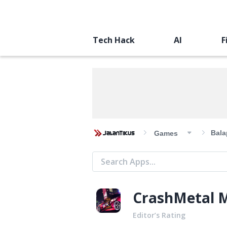
Tech Hack
AI
F
Bala
Games
CrashMetal 
Editor’s Rating