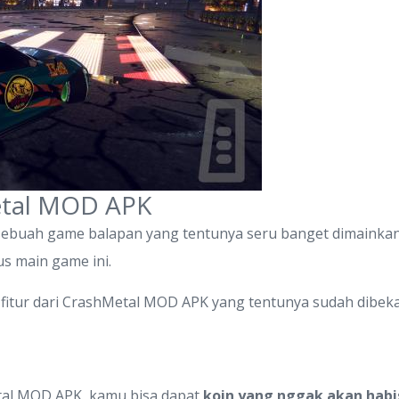
etal MOD APK
buah game balapan yang tentunya seru banget dimainkan. G
s main game ini.
fitur-fitur dari CrashMetal MOD APK yang tentunya sudah dib
al MOD APK, kamu bisa dapat
koin yang nggak akan habi