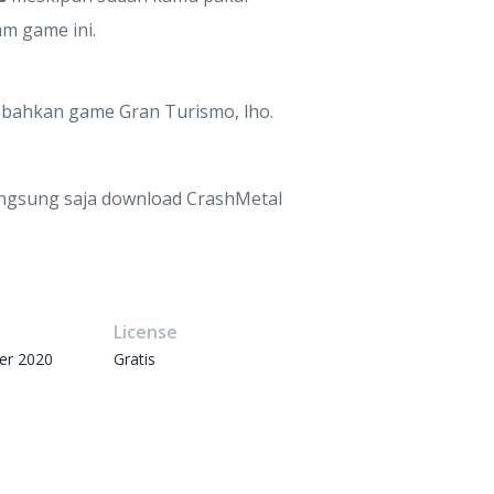
am game ini.
 bahkan game Gran Turismo, lho.
ngsung saja download CrashMetal
e
License
er 2020
Gratis