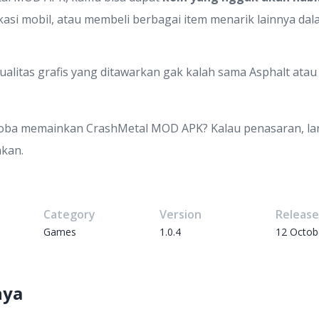
ikasi mobil, atau membeli berbagai item menarik lainnya dal
litas grafis yang ditawarkan gak kalah sama Asphalt atau
coba memainkan CrashMetal MOD APK? Kalau penasaran, la
akan.
Category
Version
Releas
Games
1.0.4
12 Octob
nya