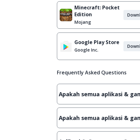
Minecraft: Pocket
Edition
Down
Mojang
Google Play Store
Down
Google Inc.
Frequently Asked Questions
Apakah semua aplikasi & game
Ya, JalanTikus hanya membagikan a
patch atau semacamnya.
Apakah semua aplikasi & gam
Ya, JalanTikus selalu melakukan 
aplikasi atau games, sehingga bis