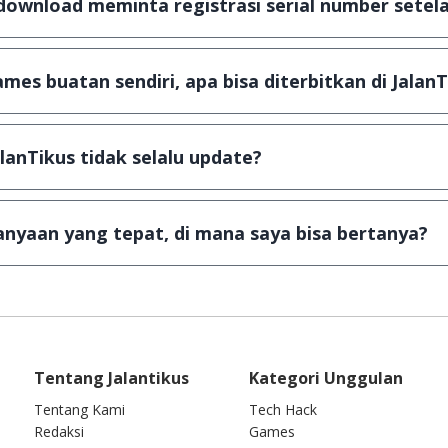
download meminta registrasi serial number setela
, namun ada beberapa aplikasi & games yang dibagikan se
u tertentu dan jika ingin lanjut menggunakannya kamu ha
mes buatan sendiri, apa bisa diterbitkan di JalanT
ail ke
info@jalantikus.com
dengan menyertakan Nama Apli
a Android
alanTikus tidak selalu update?
an games yang ada di JalanTikus, hingga saat ini kita mas
besar ribuan aplikasi & games tidak dapat tercapai dalam
nyaan yang tepat, di mana saya bisa bertanya?
ab setiap pertanyaan yang masuk. Kirim pertanyaan kam
Tentang Jalantikus
Kategori Unggulan
Tentang Kami
Tech Hack
Redaksi
Games