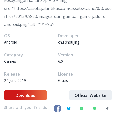
kesayangan kalian.</p><p><img
src="https://assets.jalantikus.com/assets/cache/0/0/use
rfiles/2015/08/20/images-dan-gambar-game-jadul-di-
android.png" alt="" /></p>
OS
Developer
Android
chu shoujing
Category
Version
Games
6.0
Release
License
24 June 2019
Gratis
Download
Official Website
Share with your friends