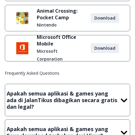
Animal Crossing:
Pocket Camp
Download
Nintendo
Microsoft Office
Mobile
Download
Microsoft
Corporation
Frequently Asked Questions
Apakah semua aplikasi & games yang
ada di JalanTikus dibagikan secara gratis
dan legal?
Ya, JalanTikus hanya membagikan aplikasi & games yang
gratis (Freeware) dan legal, dalam artian tidak (bajakan) hasil
Apakah semua aplikasi & games yang
crack, patch atau semacamnya.