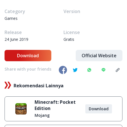
Category
Version
Games
Release
License
24 June 2019
Gratis
Download
Official Website
Share with your friends
Rekomendasi Lainnya
Minecraft: Pocket
Edition
Download
Mojang