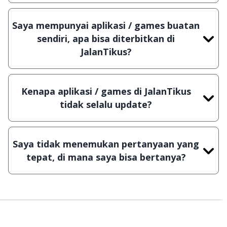
Meskipun dibagikan secara gratis, namun ada
beberapa aplikasi & games yang dibagikan secara
Saya mempunyai aplikasi / games buatan
Shareware, dalam arti hanya bisa digunakan
sendiri, apa bisa diterbitkan di
dalam jangka waktu tertentu dan jika ingin lanjut
JalanTikus?
menggunakannya kamu harus membeli lisensi
Tentu saja bisa. Silahkan kirim email ke
aslinya.
info@jalantikus.com
dengan menyertakan Nama
Kenapa aplikasi / games di JalanTikus
Aplikasi/Games, Deskripsi serta Lampiran File
tidak selalu update?
instalasi / (APK) jika Android
Demi menjaga kualitas aplikasi dan games yang
ada di JalanTikus, hingga saat ini kita masih
Saya tidak menemukan pertanyaan yang
melakukan upload-download secara manual,
tepat, di mana saya bisa bertanya?
sehingga kuota sebesar ribuan aplikasi & games
tidak dapat tercapai dalam waktu yang singkat.
Kami dengan senang hati menjawab setiap
pertanyaan yang masuk. Kirim pertanyaan kamu
ke
info@jalantikus.com