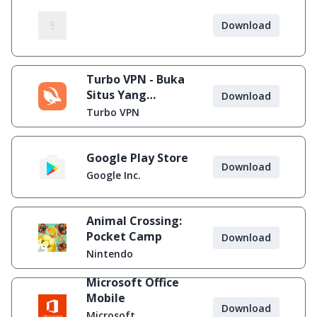
Download
Turbo VPN - Buka
Situs Yang
Download
Diblokir
Turbo VPN
Google Play Store
Download
Google Inc.
Animal Crossing:
Pocket Camp
Download
Nintendo
Microsoft Office
Mobile
Download
Microsoft