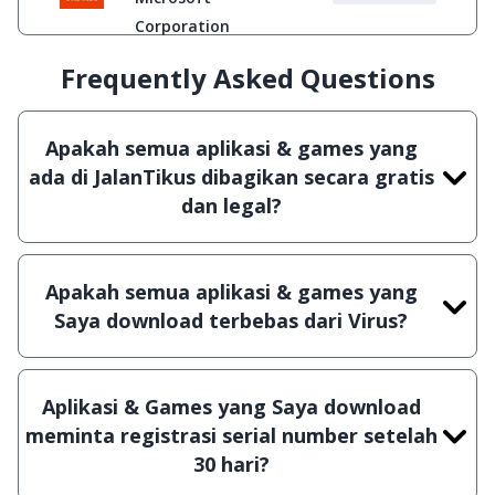
Corporation
Frequently Asked Questions
Apakah semua aplikasi & games yang
ada di JalanTikus dibagikan secara gratis
dan legal?
Ya, JalanTikus hanya membagikan aplikasi &
games yang gratis (Freeware) dan legal, dalam
Apakah semua aplikasi & games yang
artian tidak (bajakan) hasil crack, patch atau
Saya download terbebas dari Virus?
semacamnya.
Ya, JalanTikus selalu melakukan scanning dengan
3 jenis Antivirus (Kaspersky, AVG & Avast) sebelum
Aplikasi & Games yang Saya download
menerbitkan suatu aplikasi atau games, sehingga
meminta registrasi serial number setelah
bisa dijamin 100% terbebas dari virus.
30 hari?