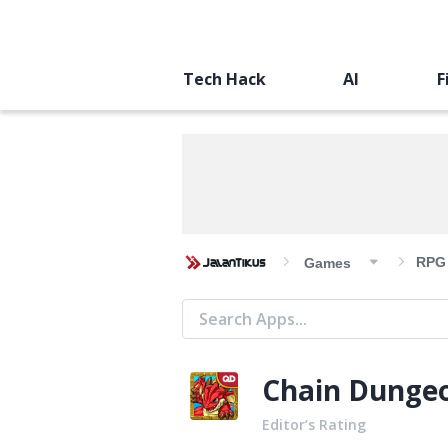
Tech Hack
AI
F
RPG
Games
Chain Dunge
Editor’s Rating