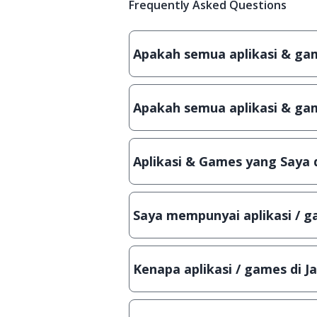
Frequently Asked Questions
Apakah semua aplikasi & game
Ya, JalanTikus hanya membagikan a
patch atau semacamnya.
Apakah semua aplikasi & gam
Ya, JalanTikus selalu melakukan 
aplikasi atau games, sehingga bis
Aplikasi & Games yang Saya 
Meskipun dibagikan secara gratis
bisa digunakan dalam jangka wakt
Saya mempunyai aplikasi / ga
Tentu saja bisa. Silahkan kirim em
Lampiran File instalasi / (APK) jik
Kenapa aplikasi / games di J
Demi menjaga kualitas aplikasi d
secara manual, sehingga kuota se