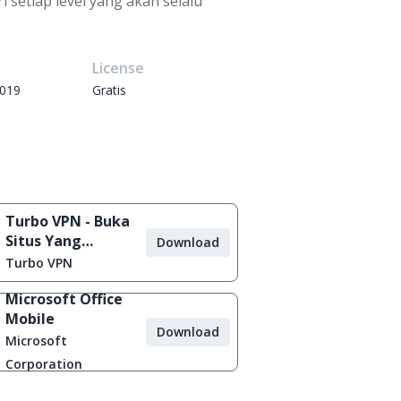
 setiap level yang akan selalu
e
License
2019
Gratis
Turbo VPN - Buka
Situs Yang
Download
Diblokir
Turbo VPN
Microsoft Office
Mobile
Download
Microsoft
Corporation