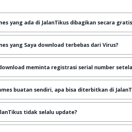
s yang ada di JalanTikus dibagikan secara gratis
plikasi & games yang gratis (Freeware) dan legal, dalam ar
es yang Saya download terbebas dari Virus?
scanning dengan 3 jenis Antivirus (Kaspersky, AVG & Avas
a dijamin 100% terbebas dari virus.
download meminta registrasi serial number setela
, namun ada beberapa aplikasi & games yang dibagikan se
u tertentu dan jika ingin lanjut menggunakannya kamu ha
mes buatan sendiri, apa bisa diterbitkan di JalanT
ail ke
info@jalantikus.com
dengan menyertakan Nama Apli
a Android
alanTikus tidak selalu update?
an games yang ada di JalanTikus, hingga saat ini kita mas
besar ribuan aplikasi & games tidak dapat tercapai dalam