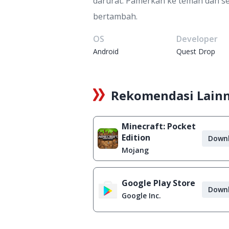
darurat. Pamerkan ke teman dan sek
bertambah.
OS
Developer
Android
Quest Drop
Rekomendasi Lain
Minecraft: Pocket
Edition
Down
Mojang
Google Play Store
Down
Google Inc.