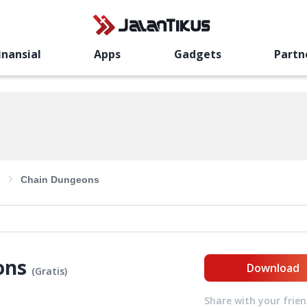
inansial
Apps
Gadgets
Partn
Chain Dungeons
ons
Download
(
Gratis
)
Share with your frie