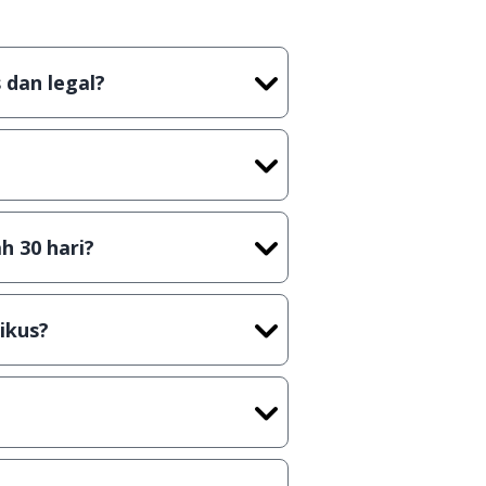
 dan legal?
tian tidak (bajakan) hasil crack,
t) sebelum menerbitkan suatu
h 30 hari?
cara Shareware, dalam arti hanya
rus membeli lisensi aslinya.
ikus?
kasi/Games, Deskripsi serta
ih melakukan upload-download
 waktu yang singkat.