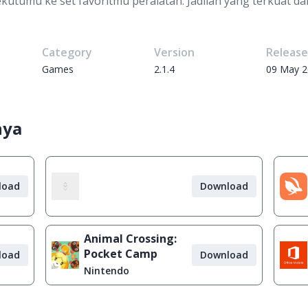
utumu ke set favoritmu peralatan. Jadilah yang terkuat dari
Category
Version
Releas
Games
2.1.4
09 May 
nya
load
Download
Animal Crossing:
Pocket Camp
load
Download
Nintendo