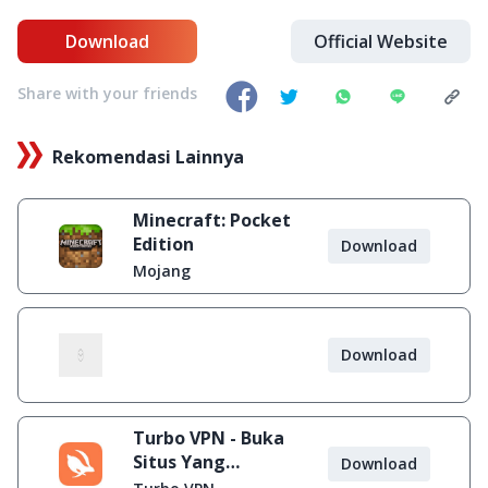
Download
Official Website
Share with your friends
Rekomendasi Lainnya
Minecraft: Pocket
Edition
Download
Mojang
Download
Turbo VPN - Buka
Situs Yang
Download
Diblokir