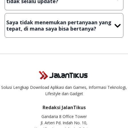
tidak selalu update?
Demi menjaga kualitas aplikasi dan games yang ada di
JalanTikus, hingga saat ini kita masih melakukan upload-
Saya tidak menemukan pertanyaan yang
download secara manual, sehingga kuota sebesar ribuan
tepat, di mana saya bisa bertanya?
aplikasi & games tidak dapat tercapai dalam waktu yang
singkat.
Kami dengan senang hati menjawab setiap pertanyaan yang
masuk. Kirim pertanyaan kamu ke
info@jalantikus.com
Solusi Lengkap Download Aplikasi dan Games, Informasi Teknologi,
Lifestyle dan Gadget
Redaksi JalanTikus
Gandaria 8 Office Tower
Jl. Arteri Pd. Indah No. 10,