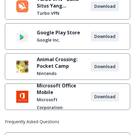
Situs Yang
Download
Diblokir
Turbo VPN
Google Play Store
Download
Google Inc.
Animal Crossing:
Pocket Camp
Download
Nintendo
Microsoft Office
Mobile
Download
Microsoft
Corporation
Frequently Asked Questions