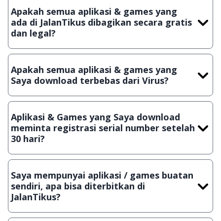
Apakah semua aplikasi & games yang
ada di JalanTikus dibagikan secara gratis
dan legal?
Ya, JalanTikus hanya membagikan aplikasi & games yang
gratis (Freeware) dan legal, dalam artian tidak (bajakan) hasil
Apakah semua aplikasi & games yang
crack, patch atau semacamnya.
Saya download terbebas dari Virus?
Ya, JalanTikus selalu melakukan scanning dengan 3 jenis
Antivirus (Kaspersky, AVG & Avast) sebelum menerbitkan
Aplikasi & Games yang Saya download
suatu aplikasi atau games, sehingga bisa dijamin 100%
meminta registrasi serial number setelah
terbebas dari virus.
30 hari?
Meskipun dibagikan secara gratis, namun ada beberapa
aplikasi & games yang dibagikan secara Shareware, dalam arti
Saya mempunyai aplikasi / games buatan
hanya bisa digunakan dalam jangka waktu tertentu dan jika
sendiri, apa bisa diterbitkan di
ingin lanjut menggunakannya kamu harus membeli lisensi
JalanTikus?
aslinya.
Tentu saja bisa. Silahkan kirim email ke
info@jalantikus.com