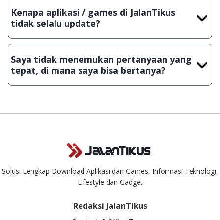
dengan menyertakan Nama Aplikasi/Games, Deskripsi serta
Kenapa aplikasi / games di JalanTikus
Lampiran File instalasi / (APK) jika Android
tidak selalu update?
Demi menjaga kualitas aplikasi dan games yang ada di
JalanTikus, hingga saat ini kita masih melakukan upload-
Saya tidak menemukan pertanyaan yang
download secara manual, sehingga kuota sebesar ribuan
tepat, di mana saya bisa bertanya?
aplikasi & games tidak dapat tercapai dalam waktu yang
singkat.
Kami dengan senang hati menjawab setiap pertanyaan yang
masuk. Kirim pertanyaan kamu ke
info@jalantikus.com
Solusi Lengkap Download Aplikasi dan Games, Informasi Teknologi,
Lifestyle dan Gadget
Redaksi JalanTikus