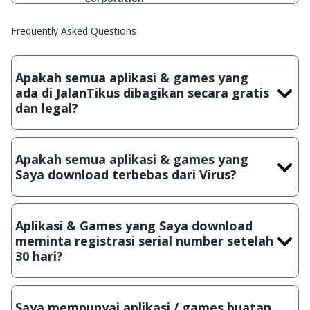
Frequently Asked Questions
Apakah semua aplikasi & games yang
ada di JalanTikus dibagikan secara gratis
dan legal?
Ya, JalanTikus hanya membagikan aplikasi & games yang
gratis (Freeware) dan legal, dalam artian tidak (bajakan) hasil
Apakah semua aplikasi & games yang
crack, patch atau semacamnya.
Saya download terbebas dari Virus?
Ya, JalanTikus selalu melakukan scanning dengan 3 jenis
Antivirus (Kaspersky, AVG & Avast) sebelum menerbitkan
Aplikasi & Games yang Saya download
suatu aplikasi atau games, sehingga bisa dijamin 100%
meminta registrasi serial number setelah
terbebas dari virus.
30 hari?
Meskipun dibagikan secara gratis, namun ada beberapa
aplikasi & games yang dibagikan secara Shareware, dalam arti
Saya mempunyai aplikasi / games buatan