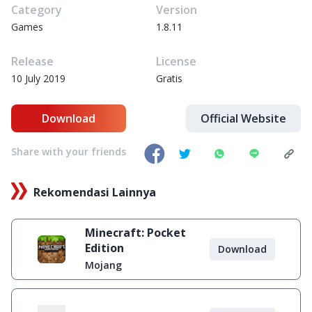
Category
Version
Games
1.8.11
Release
License
10 July 2019
Gratis
Download
Official Website
Share with your friends
Rekomendasi Lainnya
Minecraft: Pocket
Edition
Download
Mojang