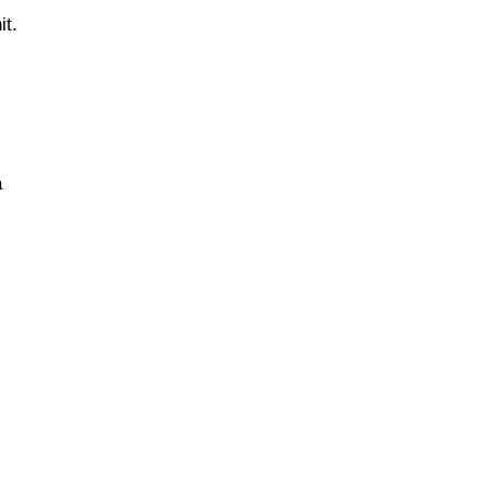
it.
a