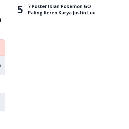
5
7 Poster Iklan Pokemon GO
Paling Keren Karya Justin Luu
i
Limit
Rating
n
Hingga Rp15 juta
4.6/5 di Google Play Store
Rp 500.000 - Rp 10 juta
4.7 di Google Play Store
Hingga Rp50 juta
4.3/5 di Google Play Store
Rp2 juta - Rp30 juta
4.5/5 di Google Play Store