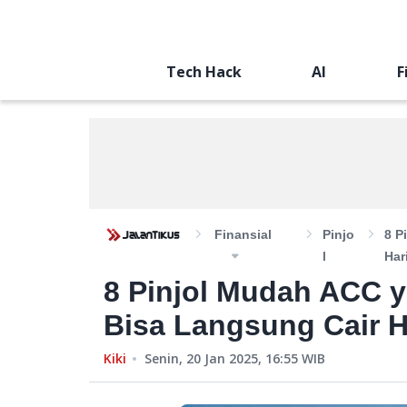
Tech Hack
AI
F
Finansial
Pinjo
8 P
L
Hari
8 Pinjol Mudah ACC y
Bisa Langsung Cair Ha
Kiki
Senin, 20 Jan 2025, 16:55
WIB