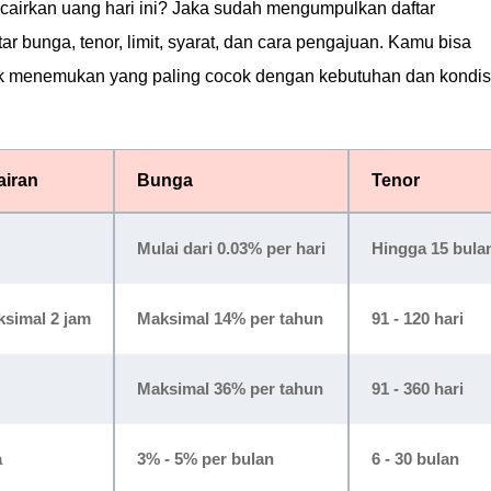
ncairkan uang hari ini? Jaka sudah mengumpulkan daftar
ar bunga, tenor, limit, syarat, dan cara pengajuan. Kamu bisa
uk menemukan yang paling cocok dengan kebutuhan dan kondis
airan
Bunga
Tenor
Mulai dari 0.03% per hari
Hingga 15 bula
ksimal 2 jam
Maksimal 14% per tahun
91 - 120 hari
Maksimal 36% per tahun
91 - 360 hari
a
3% - 5% per bulan
6 - 30 bulan