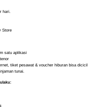
 hari.
y Store
m satu aplikasi
 tenor
ernet, tiket pesawat & voucher hiburan bisa dicicil
pinjaman tunai.
ulaku:
i