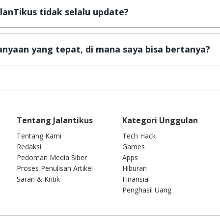
a Android
alanTikus tidak selalu update?
an games yang ada di JalanTikus, hingga saat ini kita mas
besar ribuan aplikasi & games tidak dapat tercapai dalam
nyaan yang tepat, di mana saya bisa bertanya?
ab setiap pertanyaan yang masuk. Kirim pertanyaan kam
Tentang Jalantikus
Kategori Unggulan
Tentang Kami
Tech Hack
Redaksi
Games
Pedoman Media Siber
Apps
Proses Penulisan Artikel
Hiburan
Saran & Kritik
Finansial
Penghasil Uang