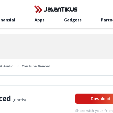
inansial
Apps
Gadgets
Partn
 & Audio
YouTube Vanced
ced
Download
(
Gratis
)
Share with your frie