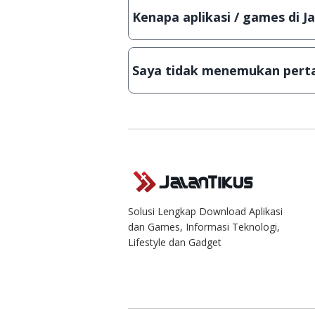
Lampiran File instalasi / (APK) jik
Kenapa aplikasi / games di J
Demi menjaga kualitas aplikasi d
secara manual, sehingga kuota se
Saya tidak menemukan perta
Kami dengan senang hati menjaw
Solusi Lengkap Download Aplikasi
dan Games, Informasi Teknologi,
Lifestyle dan Gadget