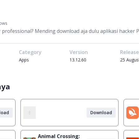
dows
 professional? Mending download aja dulu aplikasi hacker PC
Category
Version
Releas
Apps
13.12.60
25 Augus
nya
load
Download
Animal Crossing: