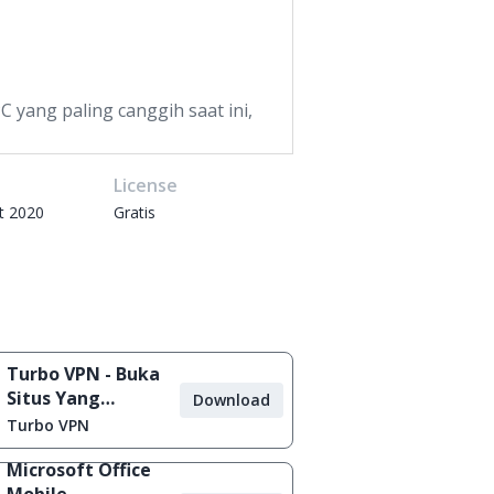
 yang paling canggih saat ini,
e
License
t 2020
Gratis
Turbo VPN - Buka
Situs Yang
Download
Diblokir
Turbo VPN
Microsoft Office