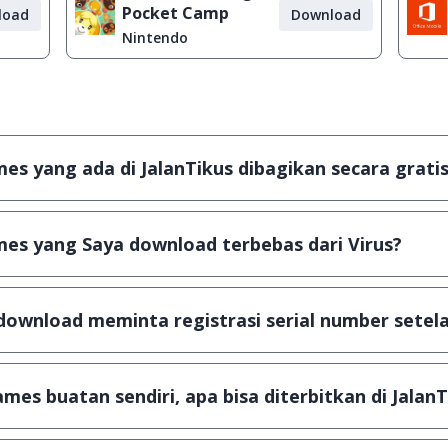
Pocket Camp
load
Download
Nintendo
s yang ada di JalanTikus dibagikan secara gratis
plikasi & games yang gratis (Freeware) dan legal, dalam ar
es yang Saya download terbebas dari Virus?
scanning dengan 3 jenis Antivirus (Kaspersky, AVG & Avas
a dijamin 100% terbebas dari virus.
download meminta registrasi serial number setela
, namun ada beberapa aplikasi & games yang dibagikan se
u tertentu dan jika ingin lanjut menggunakannya kamu ha
mes buatan sendiri, apa bisa diterbitkan di JalanT
ail ke
info@jalantikus.com
dengan menyertakan Nama Apli