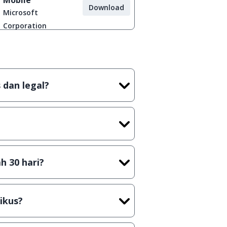
Mobile
Download
Microsoft
Corporation
 dan legal?
tian tidak (bajakan) hasil crack,
t) sebelum menerbitkan suatu
h 30 hari?
cara Shareware, dalam arti hanya
rus membeli lisensi aslinya.
ikus?
kasi/Games, Deskripsi serta