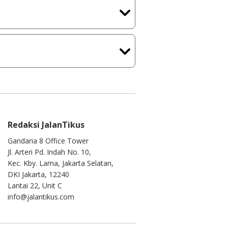
ih melakukan upload-download
 waktu yang singkat.
u ke
info@jalantikus.com
Redaksi JalanTikus
Gandaria 8 Office Tower
Jl. Arteri Pd. Indah No. 10,
Kec. Kby. Lama, Jakarta Selatan,
DKI Jakarta, 12240
Lantai 22, Unit C
info@jalantikus.com