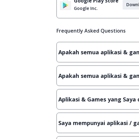
Google Play Store
Down
Google Inc.
Frequently Asked Questions
Apakah semua aplikasi & game
Ya, JalanTikus hanya membagikan a
patch atau semacamnya.
Apakah semua aplikasi & gam
Ya, JalanTikus selalu melakukan 
aplikasi atau games, sehingga bis
Aplikasi & Games yang Saya 
Meskipun dibagikan secara gratis
bisa digunakan dalam jangka wakt
Saya mempunyai aplikasi / ga
Tentu saja bisa. Silahkan kirim em