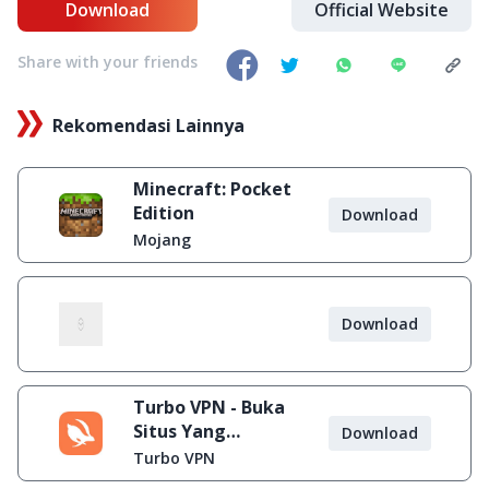
Download
Official Website
Share with your friends
Rekomendasi Lainnya
Minecraft: Pocket
Edition
Download
Mojang
Download
Turbo VPN - Buka
Situs Yang
Download
Diblokir
Turbo VPN