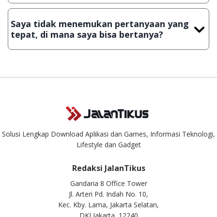
Demi menjaga kualitas aplikasi dan games yang ada di
JalanTikus, hingga saat ini kita masih melakukan upload-
Saya tidak menemukan pertanyaan yang
download secara manual, sehingga kuota sebesar ribuan
tepat, di mana saya bisa bertanya?
aplikasi & games tidak dapat tercapai dalam waktu yang
singkat.
Kami dengan senang hati menjawab setiap pertanyaan yang
masuk. Kirim pertanyaan kamu ke
info@jalantikus.com
Solusi Lengkap Download Aplikasi dan Games, Informasi Teknologi,
Lifestyle dan Gadget
Redaksi JalanTikus
Gandaria 8 Office Tower
Jl. Arteri Pd. Indah No. 10,
Kec. Kby. Lama, Jakarta Selatan,
DKI Jakarta, 12240