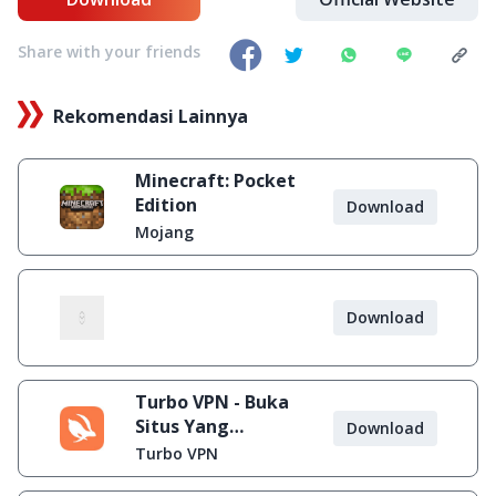
Share with your friends
Rekomendasi Lainnya
Minecraft: Pocket
Edition
Download
Mojang
Download
Turbo VPN - Buka
Situs Yang
Download
Diblokir
Turbo VPN