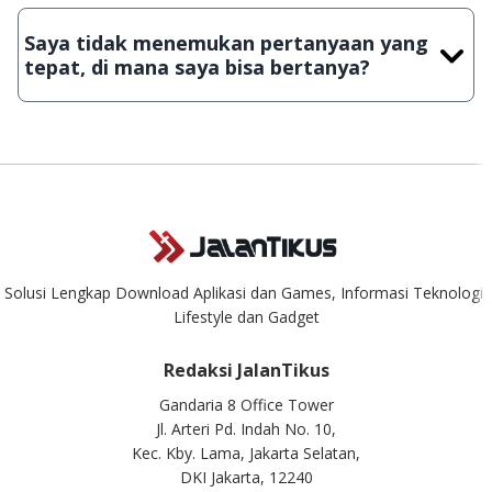
Demi menjaga kualitas aplikasi dan games yang ada di
JalanTikus, hingga saat ini kita masih melakukan upload-
Saya tidak menemukan pertanyaan yang
download secara manual, sehingga kuota sebesar ribuan
tepat, di mana saya bisa bertanya?
aplikasi & games tidak dapat tercapai dalam waktu yang
singkat.
Kami dengan senang hati menjawab setiap pertanyaan yang
masuk. Kirim pertanyaan kamu ke
info@jalantikus.com
Solusi Lengkap Download Aplikasi dan Games, Informasi Teknologi,
Lifestyle dan Gadget
Redaksi JalanTikus
Gandaria 8 Office Tower
Jl. Arteri Pd. Indah No. 10,
Kec. Kby. Lama, Jakarta Selatan,
DKI Jakarta, 12240