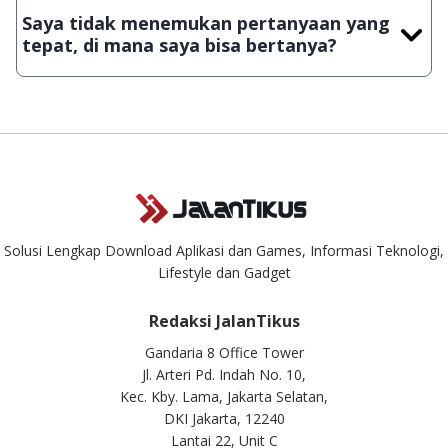
JalanTikus, hingga saat ini kita masih melakukan upload-
Saya tidak menemukan pertanyaan yang
download secara manual, sehingga kuota sebesar ribuan
tepat, di mana saya bisa bertanya?
aplikasi & games tidak dapat tercapai dalam waktu yang
singkat.
Kami dengan senang hati menjawab setiap pertanyaan yang
masuk. Kirim pertanyaan kamu ke
info@jalantikus.com
Solusi Lengkap Download Aplikasi dan Games, Informasi Teknologi,
Lifestyle dan Gadget
Redaksi JalanTikus
Gandaria 8 Office Tower
Jl. Arteri Pd. Indah No. 10,
Kec. Kby. Lama, Jakarta Selatan,
DKI Jakarta, 12240
Lantai 22, Unit C