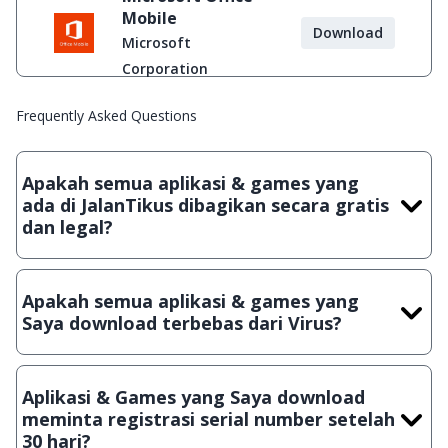
Mobile
Download
Microsoft
Corporation
Frequently Asked Questions
Apakah semua aplikasi & games yang
ada di JalanTikus dibagikan secara gratis
dan legal?
Ya, JalanTikus hanya membagikan aplikasi & games yang
gratis (Freeware) dan legal, dalam artian tidak (bajakan) hasil
Apakah semua aplikasi & games yang
crack, patch atau semacamnya.
Saya download terbebas dari Virus?
Ya, JalanTikus selalu melakukan scanning dengan 3 jenis
Antivirus (Kaspersky, AVG & Avast) sebelum menerbitkan
Aplikasi & Games yang Saya download
suatu aplikasi atau games, sehingga bisa dijamin 100%
meminta registrasi serial number setelah
terbebas dari virus.
30 hari?