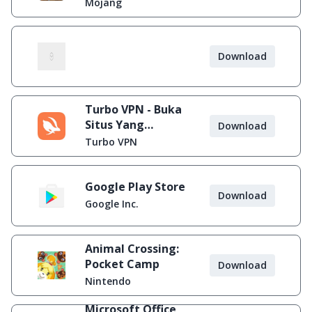
Mojang
Download
Turbo VPN - Buka
Situs Yang
Download
Diblokir
Turbo VPN
Google Play Store
Download
Google Inc.
Animal Crossing:
Pocket Camp
Download
Nintendo
Microsoft Office