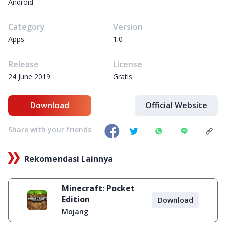
Android
Category
Version
Apps
1.0
Release
License
24 June 2019
Gratis
Download
Official Website
Share with your friends
Rekomendasi Lainnya
Minecraft: Pocket
Edition
Download
Mojang