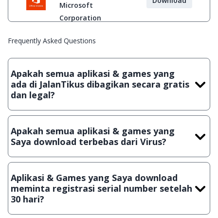
Download
Microsoft
Corporation
Frequently Asked Questions
Apakah semua aplikasi & games yang
ada di JalanTikus dibagikan secara gratis
dan legal?
Ya, JalanTikus hanya membagikan aplikasi & games yang
gratis (Freeware) dan legal, dalam artian tidak (bajakan) hasil
Apakah semua aplikasi & games yang
crack, patch atau semacamnya.
Saya download terbebas dari Virus?
Ya, JalanTikus selalu melakukan scanning dengan 3 jenis
Antivirus (Kaspersky, AVG & Avast) sebelum menerbitkan
Aplikasi & Games yang Saya download
suatu aplikasi atau games, sehingga bisa dijamin 100%
meminta registrasi serial number setelah
terbebas dari virus.
30 hari?
Meskipun dibagikan secara gratis, namun ada beberapa