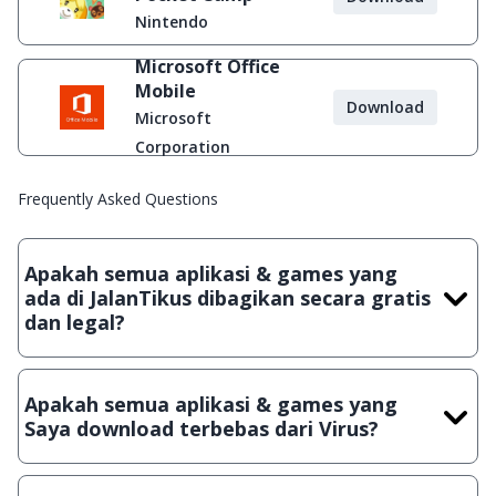
Nintendo
Microsoft Office
Mobile
Download
Microsoft
Corporation
Frequently Asked Questions
Apakah semua aplikasi & games yang
ada di JalanTikus dibagikan secara gratis
dan legal?
Ya, JalanTikus hanya membagikan aplikasi & games yang
gratis (Freeware) dan legal, dalam artian tidak (bajakan) hasil
Apakah semua aplikasi & games yang
crack, patch atau semacamnya.
Saya download terbebas dari Virus?
Ya, JalanTikus selalu melakukan scanning dengan 3 jenis
Antivirus (Kaspersky, AVG & Avast) sebelum menerbitkan