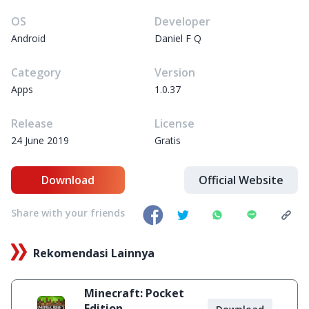
OS
Developer
Android
Daniel F Q
Category
Version
Apps
1.0.37
Release
License
24 June 2019
Gratis
Download
Official Website
Share with your friends
Rekomendasi Lainnya
Minecraft: Pocket
Edition