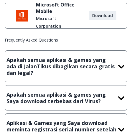
Microsoft Office
Mobile
Download
Microsoft
Corporation
Frequently Asked Questions
Apakah semua aplikasi & games yang
ada di JalanTikus dibagikan secara gratis
dan legal?
Ya, JalanTikus hanya membagikan aplikasi & games yang
gratis (Freeware) dan legal, dalam artian tidak (bajakan) hasil
Apakah semua aplikasi & games yang
crack, patch atau semacamnya.
Saya download terbebas dari Virus?
Ya, JalanTikus selalu melakukan scanning dengan 3 jenis
Antivirus (Kaspersky, AVG & Avast) sebelum menerbitkan
Aplikasi & Games yang Saya download
suatu aplikasi atau games, sehingga bisa dijamin 100%
meminta registrasi serial number setelah
terbebas dari virus.