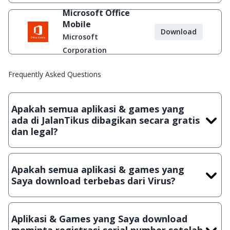
Microsoft Office
Mobile
Download
Microsoft
Corporation
Frequently Asked Questions
Apakah semua aplikasi & games yang
ada di JalanTikus dibagikan secara gratis
dan legal?
Ya, JalanTikus hanya membagikan aplikasi & games yang
gratis (Freeware) dan legal, dalam artian tidak (bajakan) hasil
Apakah semua aplikasi & games yang
crack, patch atau semacamnya.
Saya download terbebas dari Virus?
Ya, JalanTikus selalu melakukan scanning dengan 3 jenis
Antivirus (Kaspersky, AVG & Avast) sebelum menerbitkan
Aplikasi & Games yang Saya download
suatu aplikasi atau games, sehingga bisa dijamin 100%