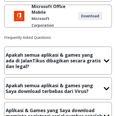
Microsoft Office
Mobile
Download
Microsoft
Corporation
Frequently Asked Questions
Apakah semua aplikasi & games yang
ada di JalanTikus dibagikan secara gratis
dan legal?
Ya, JalanTikus hanya membagikan aplikasi & games yang
gratis (Freeware) dan legal, dalam artian tidak (bajakan) hasil
Apakah semua aplikasi & games yang
crack, patch atau semacamnya.
Saya download terbebas dari Virus?
Ya, JalanTikus selalu melakukan scanning dengan 3 jenis
Antivirus (Kaspersky, AVG & Avast) sebelum menerbitkan
Aplikasi & Games yang Saya download
suatu aplikasi atau games, sehingga bisa dijamin 100%