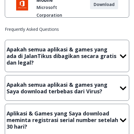
Mobile
Download
Microsoft
Corporation
Frequently Asked Questions
Apakah semua aplikasi & games yang
ada di JalanTikus dibagikan secara gratis
dan legal?
Ya, JalanTikus hanya membagikan aplikasi & games yang
gratis (Freeware) dan legal, dalam artian tidak (bajakan) hasil
Apakah semua aplikasi & games yang
crack, patch atau semacamnya.
Saya download terbebas dari Virus?
Ya, JalanTikus selalu melakukan scanning dengan 3 jenis
Antivirus (Kaspersky, AVG & Avast) sebelum menerbitkan
Aplikasi & Games yang Saya download
suatu aplikasi atau games, sehingga bisa dijamin 100%
meminta registrasi serial number setelah
terbebas dari virus.
30 hari?