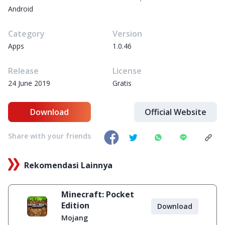
Android
Category
Version
Apps
1.0.46
Release
License
24 June 2019
Gratis
Download
Official Website
Share with your friends
Rekomendasi Lainnya
Minecraft: Pocket
Edition
Download
Mojang