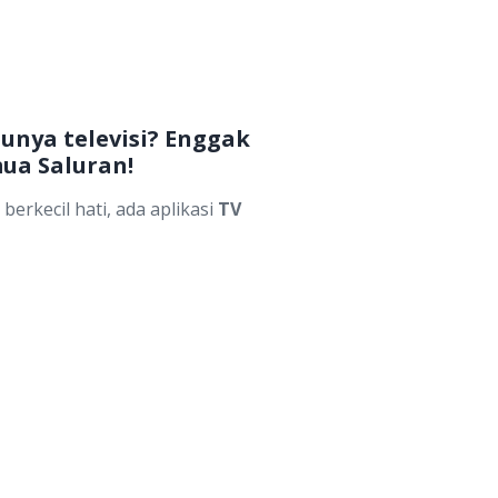
unya televisi? Enggak
mua Saluran!
erkecil hati, ada aplikasi
TV