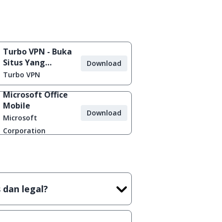
Turbo VPN - Buka
Situs Yang
Download
Diblokir
Turbo VPN
Microsoft Office
Mobile
Download
Microsoft
Corporation
 dan legal?
tian tidak (bajakan) hasil crack,