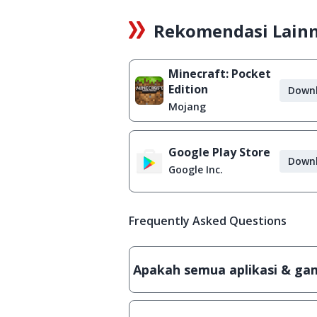
Rekomendasi Lain
Minecraft: Pocket
Edition
Down
Mojang
Google Play Store
Down
Google Inc.
Frequently Asked Questions
Apakah semua aplikasi & game
Ya, JalanTikus hanya membagikan a
patch atau semacamnya.