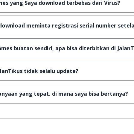
es yang Saya download terbebas dari Virus?
scanning dengan 3 jenis Antivirus (Kaspersky, AVG & Avas
a dijamin 100% terbebas dari virus.
download meminta registrasi serial number setela
, namun ada beberapa aplikasi & games yang dibagikan se
u tertentu dan jika ingin lanjut menggunakannya kamu ha
mes buatan sendiri, apa bisa diterbitkan di JalanT
ail ke
info@jalantikus.com
dengan menyertakan Nama Apli
a Android
alanTikus tidak selalu update?
an games yang ada di JalanTikus, hingga saat ini kita mas
besar ribuan aplikasi & games tidak dapat tercapai dalam
nyaan yang tepat, di mana saya bisa bertanya?
ab setiap pertanyaan yang masuk. Kirim pertanyaan kam