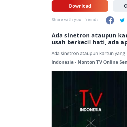
Download
O
Share with your friends
Ada sinetron ataupun kar
usah berkecil hati, ada a
Ada sinetron ataupun kartun yang i
Indonesia - Nonton TV Online Se