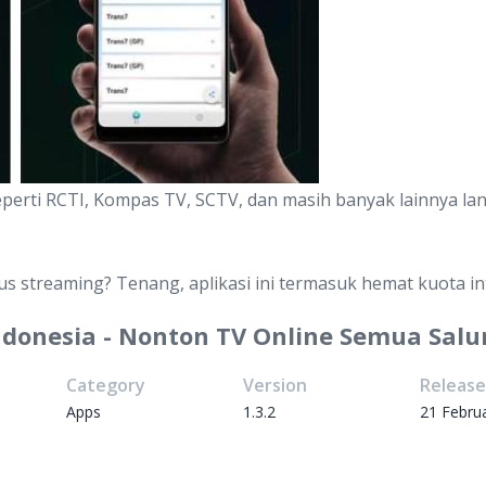
eperti RCTI, Kompas TV, SCTV, dan masih banyak lainnya 
 streaming? Tenang, aplikasi ini termasuk hemat kuota int
ndonesia - Nonton TV Online Semua Salur
Category
Version
Releas
Apps
1.3.2
21 Febru