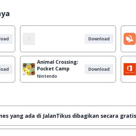
nya
load
Download
Animal Crossing:
Pocket Camp
load
Download
Nintendo
s yang ada di JalanTikus dibagikan secara gratis
plikasi & games yang gratis (Freeware) dan legal, dalam ar