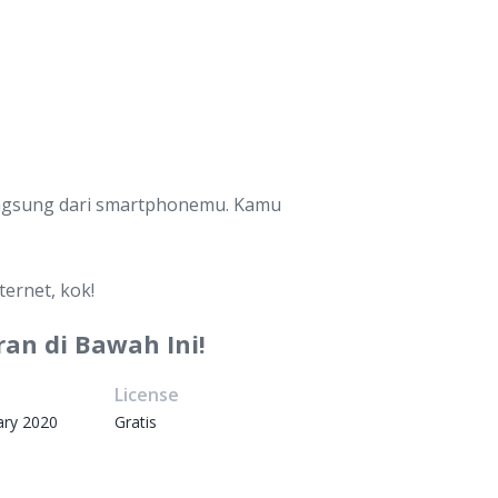
langsung dari smartphonemu. Kamu
ernet, kok!
an di Bawah Ini!
e
License
ary 2020
Gratis