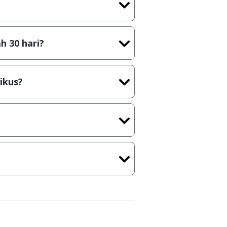
t) sebelum menerbitkan suatu
h 30 hari?
cara Shareware, dalam arti hanya
rus membeli lisensi aslinya.
ikus?
kasi/Games, Deskripsi serta
ih melakukan upload-download
 waktu yang singkat.
u ke
info@jalantikus.com