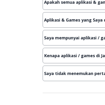
Apakah semua aplikasi & gam
Ya, JalanTikus selalu melakukan 
aplikasi atau games, sehingga bis
Aplikasi & Games yang Saya 
Meskipun dibagikan secara gratis
bisa digunakan dalam jangka wakt
Saya mempunyai aplikasi / ga
Tentu saja bisa. Silahkan kirim em
Lampiran File instalasi / (APK) jik
Kenapa aplikasi / games di J
Demi menjaga kualitas aplikasi d
secara manual, sehingga kuota se
Saya tidak menemukan perta
Kami dengan senang hati menjaw