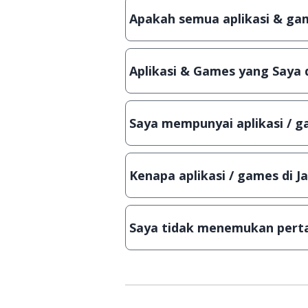
patch atau semacamnya.
Apakah semua aplikasi & gam
Ya, JalanTikus selalu melakukan 
aplikasi atau games, sehingga bis
Aplikasi & Games yang Saya 
Meskipun dibagikan secara gratis
bisa digunakan dalam jangka wakt
Saya mempunyai aplikasi / ga
Tentu saja bisa. Silahkan kirim em
Lampiran File instalasi / (APK) jik
Kenapa aplikasi / games di J
Demi menjaga kualitas aplikasi d
secara manual, sehingga kuota se
Saya tidak menemukan perta
Kami dengan senang hati menjaw