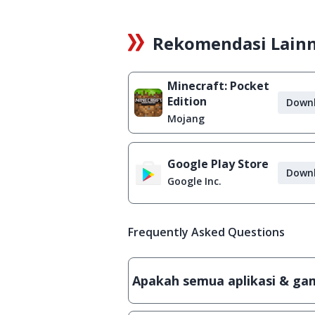
Rekomendasi Lain
Minecraft: Pocket
Edition
Down
Mojang
Google Play Store
Down
Google Inc.
Frequently Asked Questions
Apakah semua aplikasi & game
Ya, JalanTikus hanya membagikan a