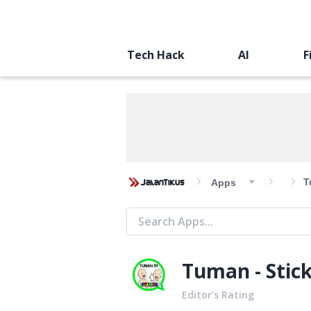
Tech Hack
AI
F
T
Apps
Tuman - Stic
Editor’s Rating