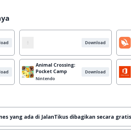
nya
load
Download
Animal Crossing:
Pocket Camp
load
Download
Nintendo
s yang ada di JalanTikus dibagikan secara gratis
plikasi & games yang gratis (Freeware) dan legal, dalam ar