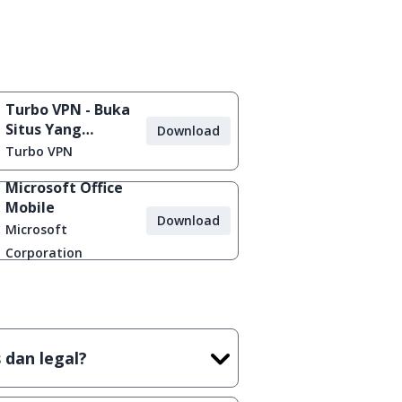
Turbo VPN - Buka
Situs Yang
Download
Diblokir
Turbo VPN
Microsoft Office
Mobile
Download
Microsoft
Corporation
 dan legal?
tian tidak (bajakan) hasil crack,