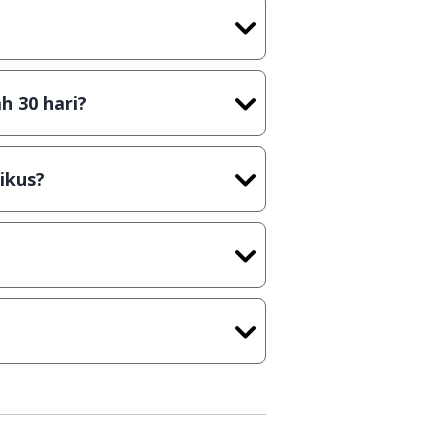
t) sebelum menerbitkan suatu
h 30 hari?
cara Shareware, dalam arti hanya
rus membeli lisensi aslinya.
ikus?
kasi/Games, Deskripsi serta
ih melakukan upload-download
 waktu yang singkat.
u ke
info@jalantikus.com