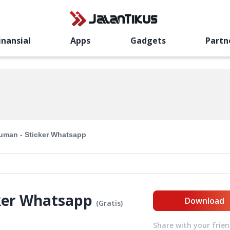
inansial
Apps
Gadgets
Partn
uman - Sticker Whatsapp
ker Whatsapp
Download
(
Gratis
)
Share with your frie