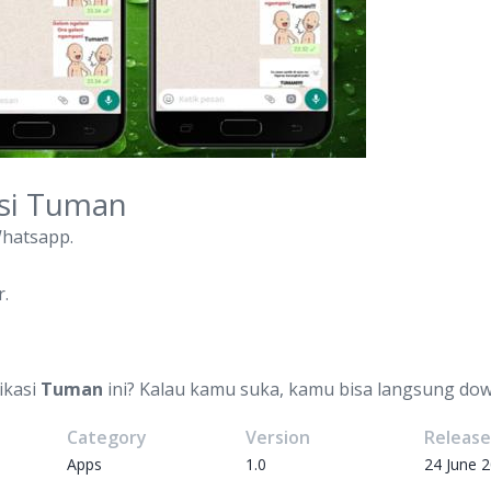
asi Tuman
Whatsapp.
.
ikasi
Tuman
ini? Kalau kamu suka, kamu bisa langsung dow
Category
Version
Releas
Apps
1.0
24 June 