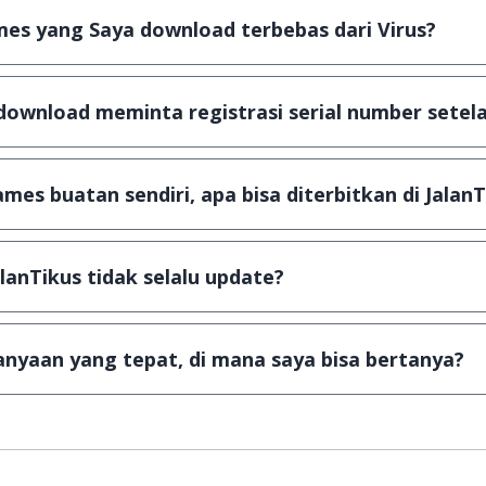
es yang Saya download terbebas dari Virus?
scanning dengan 3 jenis Antivirus (Kaspersky, AVG & Avas
a dijamin 100% terbebas dari virus.
download meminta registrasi serial number setela
, namun ada beberapa aplikasi & games yang dibagikan se
u tertentu dan jika ingin lanjut menggunakannya kamu ha
mes buatan sendiri, apa bisa diterbitkan di JalanT
ail ke
info@jalantikus.com
dengan menyertakan Nama Apli
a Android
alanTikus tidak selalu update?
an games yang ada di JalanTikus, hingga saat ini kita mas
besar ribuan aplikasi & games tidak dapat tercapai dalam
nyaan yang tepat, di mana saya bisa bertanya?
ab setiap pertanyaan yang masuk. Kirim pertanyaan kam