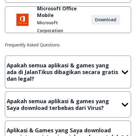
Microsoft Office
Mobile
Download
Microsoft
Corporation
Frequently Asked Questions
Apakah semua aplikasi & games yang
ada di JalanTikus dibagikan secara gratis
dan legal?
Ya, JalanTikus hanya membagikan aplikasi & games yang
gratis (Freeware) dan legal, dalam artian tidak (bajakan) hasil
Apakah semua aplikasi & games yang
crack, patch atau semacamnya.
Saya download terbebas dari Virus?
Ya, JalanTikus selalu melakukan scanning dengan 3 jenis
Antivirus (Kaspersky, AVG & Avast) sebelum menerbitkan
Aplikasi & Games yang Saya download
suatu aplikasi atau games, sehingga bisa dijamin 100%