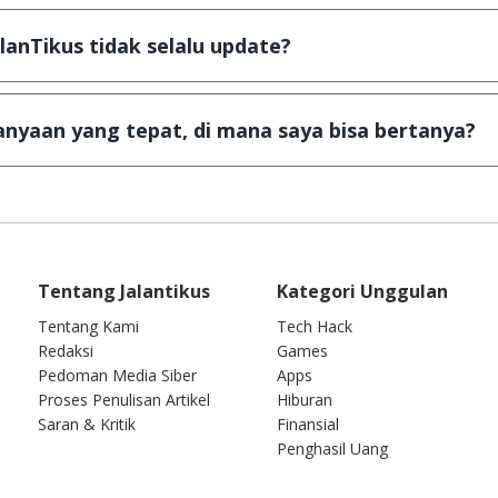
ail ke
info@jalantikus.com
dengan menyertakan Nama Apli
a Android
alanTikus tidak selalu update?
an games yang ada di JalanTikus, hingga saat ini kita mas
besar ribuan aplikasi & games tidak dapat tercapai dalam
nyaan yang tepat, di mana saya bisa bertanya?
ab setiap pertanyaan yang masuk. Kirim pertanyaan kam
Tentang Jalantikus
Kategori Unggulan
Tentang Kami
Tech Hack
Redaksi
Games
Pedoman Media Siber
Apps
Proses Penulisan Artikel
Hiburan
Saran & Kritik
Finansial
Penghasil Uang