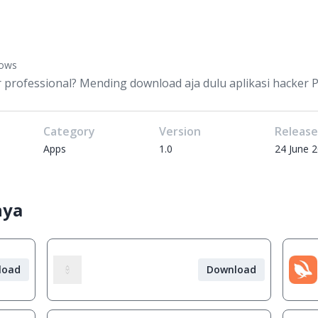
dows
 professional? Mending download aja dulu aplikasi hacker PC
Category
Version
Releas
Apps
1.0
24 June 
nya
load
Download