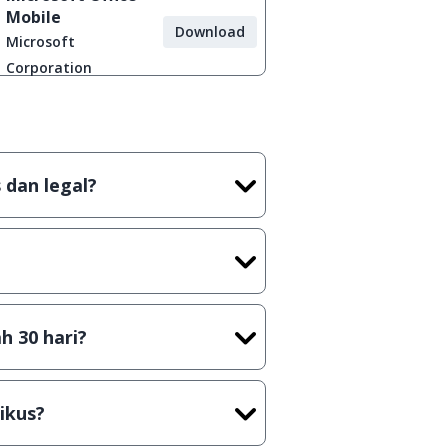
Mobile
Download
Microsoft
Corporation
 dan legal?
tian tidak (bajakan) hasil crack,
t) sebelum menerbitkan suatu
h 30 hari?
cara Shareware, dalam arti hanya
rus membeli lisensi aslinya.
ikus?