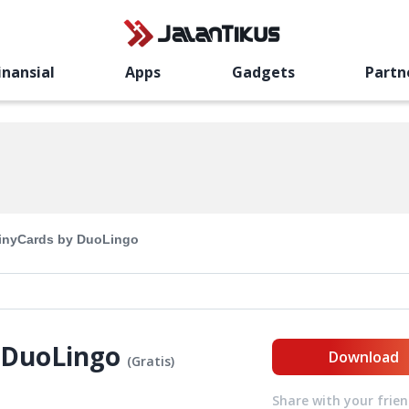
inansial
Apps
Gadgets
Partn
inyCards by DuoLingo
 DuoLingo
Download
(
Gratis
)
Share with your frie