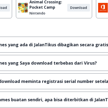
Animal Crossing:
Pocket Camp
load
Download
Nintendo
s yang ada di JalanTikus dibagikan secara gratis
plikasi & games yang gratis (Freeware) dan legal, dalam ar
es yang Saya download terbebas dari Virus?
scanning dengan 3 jenis Antivirus (Kaspersky, AVG & Avas
a dijamin 100% terbebas dari virus.
download meminta registrasi serial number setela
, namun ada beberapa aplikasi & games yang dibagikan se
u tertentu dan jika ingin lanjut menggunakannya kamu ha
mes buatan sendiri, apa bisa diterbitkan di JalanT