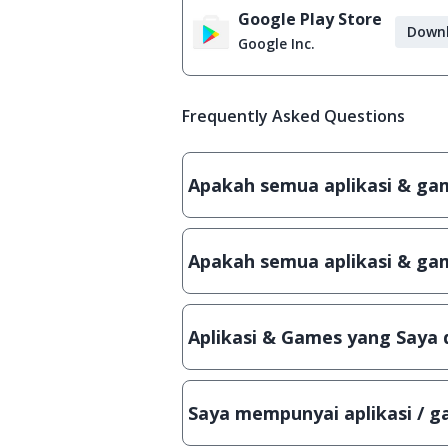
Google Play Store
Down
Google Inc.
Frequently Asked Questions
Apakah semua aplikasi & game
Ya, JalanTikus hanya membagikan a
patch atau semacamnya.
Apakah semua aplikasi & gam
Ya, JalanTikus selalu melakukan 
aplikasi atau games, sehingga bis
Aplikasi & Games yang Saya 
Meskipun dibagikan secara gratis
bisa digunakan dalam jangka wakt
Saya mempunyai aplikasi / ga