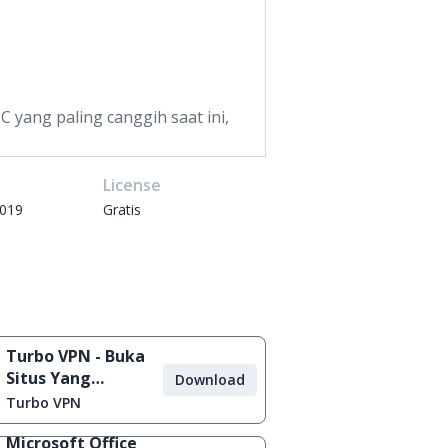
 yang paling canggih saat ini,
e
License
2019
Gratis
Turbo VPN - Buka
Situs Yang
Download
Diblokir
Turbo VPN
Microsoft Office