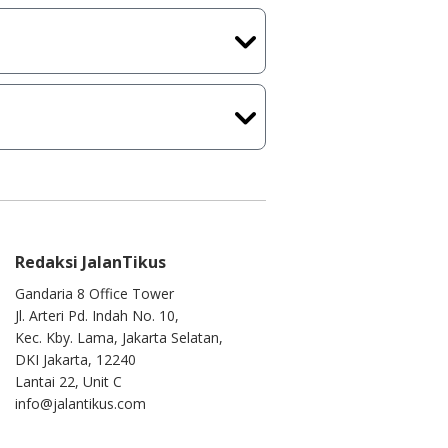
kasi/Games, Deskripsi serta
ih melakukan upload-download
 waktu yang singkat.
u ke
info@jalantikus.com
Redaksi JalanTikus
Gandaria 8 Office Tower
Jl. Arteri Pd. Indah No. 10,
Kec. Kby. Lama, Jakarta Selatan,
DKI Jakarta, 12240
Lantai 22, Unit C
info@jalantikus.com