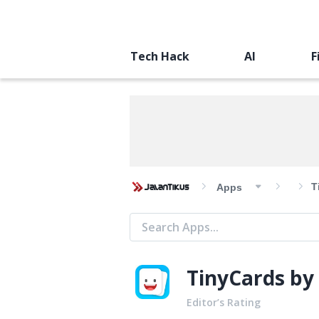
Tech Hack
AI
F
T
Apps
TinyCards by
Editor’s Rating