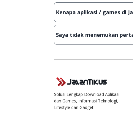
Tentu saja bisa. Silahkan kirim em
Lampiran File instalasi / (APK) jik
Kenapa aplikasi / games di J
Demi menjaga kualitas aplikasi d
secara manual, sehingga kuota se
Saya tidak menemukan perta
Kami dengan senang hati menjaw
Solusi Lengkap Download Aplikasi
dan Games, Informasi Teknologi,
Lifestyle dan Gadget