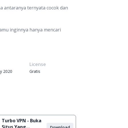
a antaranya ternyata cocok dan
kamu inginnya hanya mencari
e
License
ry 2020
Gratis
Turbo VPN - Buka
Situs Yang
Download