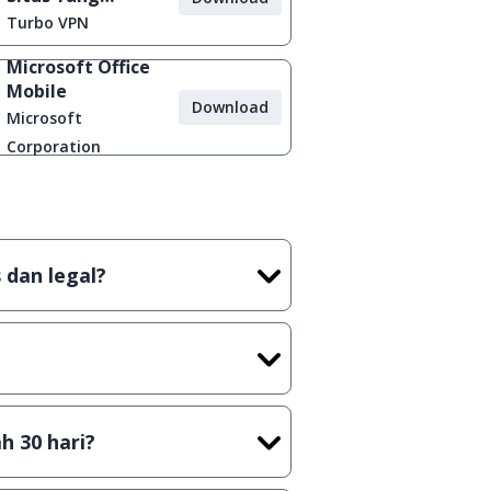
Diblokir
Turbo VPN
Microsoft Office
Mobile
Download
Microsoft
Corporation
 dan legal?
tian tidak (bajakan) hasil crack,
t) sebelum menerbitkan suatu
h 30 hari?
cara Shareware, dalam arti hanya