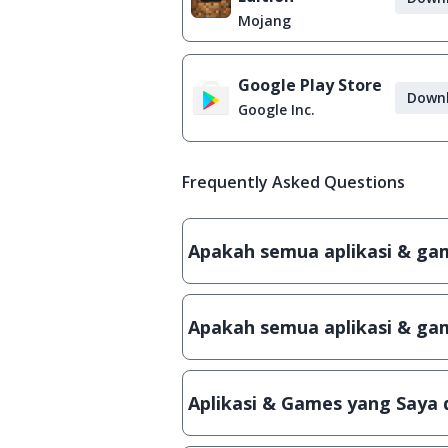
Mojang
Google Play Store
Down
Google Inc.
Frequently Asked Questions
Apakah semua aplikasi & game
Ya, JalanTikus hanya membagikan a
patch atau semacamnya.
Apakah semua aplikasi & gam
Ya, JalanTikus selalu melakukan 
aplikasi atau games, sehingga bis
Aplikasi & Games yang Saya 
Meskipun dibagikan secara gratis