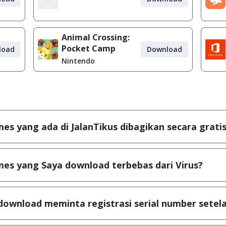
Animal Crossing:
Pocket Camp
load
Download
Nintendo
s yang ada di JalanTikus dibagikan secara gratis
plikasi & games yang gratis (Freeware) dan legal, dalam ar
es yang Saya download terbebas dari Virus?
scanning dengan 3 jenis Antivirus (Kaspersky, AVG & Avas
a dijamin 100% terbebas dari virus.
download meminta registrasi serial number setela
, namun ada beberapa aplikasi & games yang dibagikan se