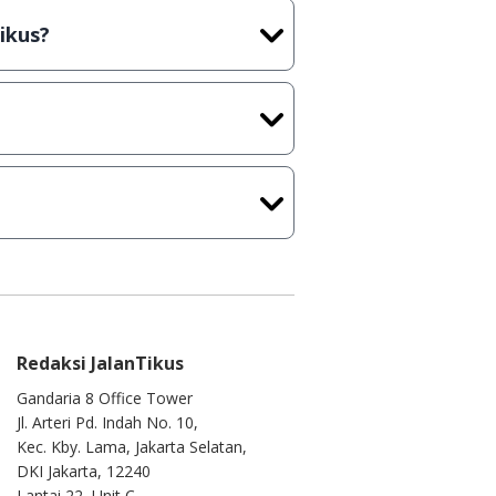
rus membeli lisensi aslinya.
ikus?
kasi/Games, Deskripsi serta
ih melakukan upload-download
 waktu yang singkat.
u ke
info@jalantikus.com
Redaksi JalanTikus
Gandaria 8 Office Tower
Jl. Arteri Pd. Indah No. 10,
Kec. Kby. Lama, Jakarta Selatan,
DKI Jakarta, 12240
Lantai 22, Unit C