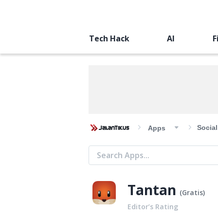
Tech Hack
AI
F
Socia
Apps
Tantan
(
Gratis
)
Editor’s Rating