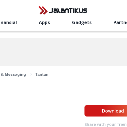
inansial
Apps
Gadgets
Partn
l & Messaging
Tantan
Download
Share with your frie