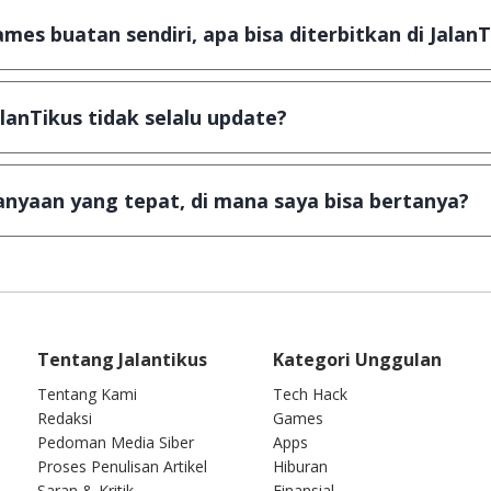
u tertentu dan jika ingin lanjut menggunakannya kamu ha
mes buatan sendiri, apa bisa diterbitkan di JalanT
ail ke
info@jalantikus.com
dengan menyertakan Nama Apli
a Android
alanTikus tidak selalu update?
an games yang ada di JalanTikus, hingga saat ini kita mas
besar ribuan aplikasi & games tidak dapat tercapai dalam
nyaan yang tepat, di mana saya bisa bertanya?
ab setiap pertanyaan yang masuk. Kirim pertanyaan kam
Tentang Jalantikus
Kategori Unggulan
Tentang Kami
Tech Hack
Redaksi
Games
Pedoman Media Siber
Apps
Proses Penulisan Artikel
Hiburan
Saran & Kritik
Finansial