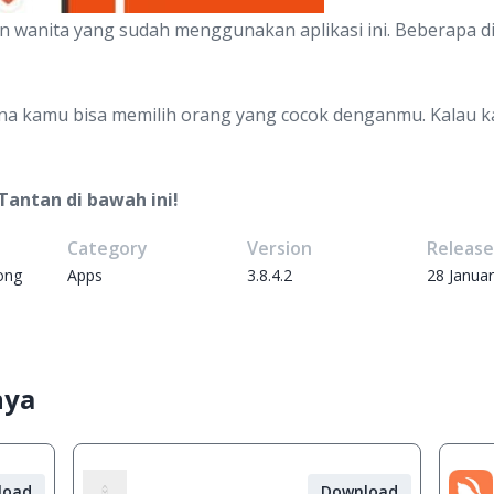
n wanita yang sudah menggunakan aplikasi ini. Beberapa di
arena kamu bisa memilih orang yang cocok denganmu. Kalau 
Tantan di bawah ini!
Category
Version
Releas
ong
Apps
3.8.4.2
28 Janua
nya
load
Download