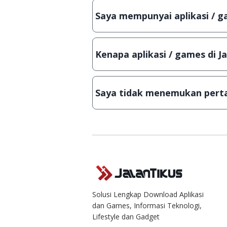
bisa digunakan dalam jangka wakt
Saya mempunyai aplikasi / ga
Tentu saja bisa. Silahkan kirim em
Lampiran File instalasi / (APK) jik
Kenapa aplikasi / games di J
Demi menjaga kualitas aplikasi d
secara manual, sehingga kuota se
Saya tidak menemukan perta
Kami dengan senang hati menjaw
Solusi Lengkap Download Aplikasi
dan Games, Informasi Teknologi,
Lifestyle dan Gadget