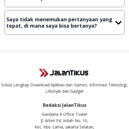
Demi menjaga kualitas aplikasi dan games yang ada di
JalanTikus, hingga saat ini kita masih melakukan upload-
Saya tidak menemukan pertanyaan yang
download secara manual, sehingga kuota sebesar ribuan
tepat, di mana saya bisa bertanya?
aplikasi & games tidak dapat tercapai dalam waktu yang
singkat.
Kami dengan senang hati menjawab setiap pertanyaan yang
masuk. Kirim pertanyaan kamu ke
info@jalantikus.com
Solusi Lengkap Download Aplikasi dan Games, Informasi Teknologi,
Lifestyle dan Gadget
Redaksi JalanTikus
Gandaria 8 Office Tower
Jl. Arteri Pd. Indah No. 10,
Kec. Kby. Lama, Jakarta Selatan,