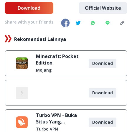
Download
Official Website
Share with your friends
Rekomendasi Lainnya
Minecraft: Pocket
Edition
Download
Mojang
Download
Turbo VPN - Buka
Situs Yang
Download
Diblokir
Turbo VPN