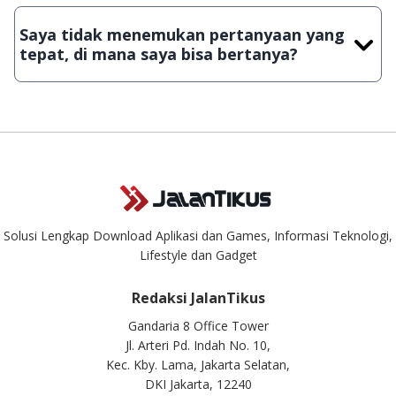
Demi menjaga kualitas aplikasi dan games yang ada di
JalanTikus, hingga saat ini kita masih melakukan upload-
Saya tidak menemukan pertanyaan yang
download secara manual, sehingga kuota sebesar ribuan
tepat, di mana saya bisa bertanya?
aplikasi & games tidak dapat tercapai dalam waktu yang
singkat.
Kami dengan senang hati menjawab setiap pertanyaan yang
masuk. Kirim pertanyaan kamu ke
info@jalantikus.com
Solusi Lengkap Download Aplikasi dan Games, Informasi Teknologi,
Lifestyle dan Gadget
Redaksi JalanTikus
Gandaria 8 Office Tower
Jl. Arteri Pd. Indah No. 10,
Kec. Kby. Lama, Jakarta Selatan,
DKI Jakarta, 12240