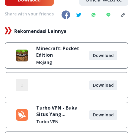
Share with your friends
Rekomendasi Lainnya
Minecraft: Pocket
Edition
Download
Mojang
Download
Turbo VPN - Buka
Situs Yang
Download
Diblokir
Turbo VPN