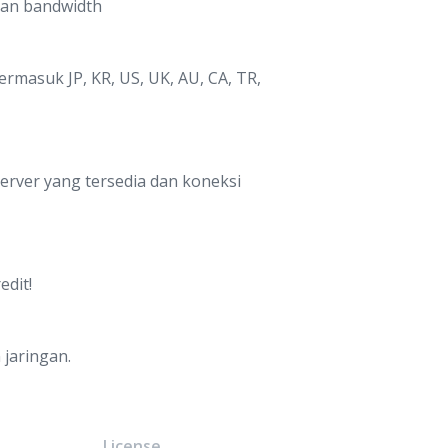
san bandwidth
rmasuk JP, KR, US, UK, AU, CA, TR,
erver yang tersedia dan koneksi
edit!
 jaringan.
e
License