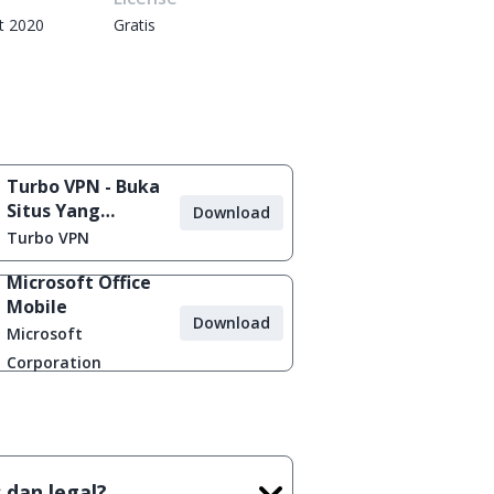
t 2020
Gratis
Turbo VPN - Buka
Situs Yang
Download
Diblokir
Turbo VPN
Microsoft Office
Mobile
Download
Microsoft
Corporation
 dan legal?