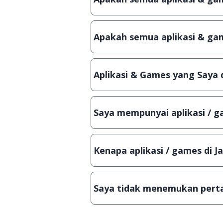
Ya, JalanTikus hanya membagikan a
patch atau semacamnya.
Apakah semua aplikasi & gam
Ya, JalanTikus selalu melakukan 
aplikasi atau games, sehingga bis
Aplikasi & Games yang Saya 
Meskipun dibagikan secara gratis
bisa digunakan dalam jangka wakt
Saya mempunyai aplikasi / ga
Tentu saja bisa. Silahkan kirim em
Lampiran File instalasi / (APK) jik
Kenapa aplikasi / games di J
Demi menjaga kualitas aplikasi d
secara manual, sehingga kuota se
Saya tidak menemukan perta
Kami dengan senang hati menjaw