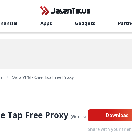
inansial
Apps
Gadgets
Partn
es
Solo VPN - One Tap Free Proxy
ne Tap Free Proxy
Download
(
Gratis
)
Share with your frie