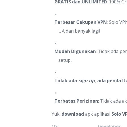
GRATIS dan UNLIMITED
: 100% Gr
Terbesar Cakupan VPN
: Solo VP
UA dan banyak lagi!
Mudah Digunakan
: Tidak ada p
setup,
Tidak ada
sign up
, ada pendaft
Terbatas Perizinan
: Tidak ada a
Yuk.
download
apk aplikasi
Solo V
OS
Developer