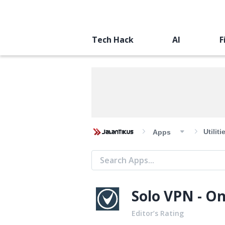
Tech Hack
AI
F
Utiliti
Apps
Solo VPN - O
Editor’s Rating