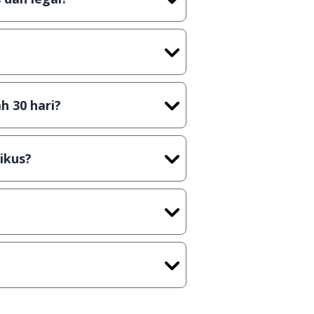
tian tidak (bajakan) hasil crack,
t) sebelum menerbitkan suatu
h 30 hari?
cara Shareware, dalam arti hanya
rus membeli lisensi aslinya.
ikus?
kasi/Games, Deskripsi serta
ih melakukan upload-download
 waktu yang singkat.
u ke
info@jalantikus.com