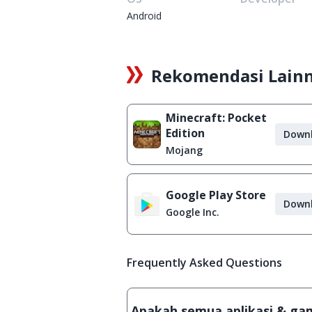
Android
Rekomendasi Lain
Minecraft: Pocket
Edition
Down
Mojang
Google Play Store
Down
Google Inc.
Frequently Asked Questions
Apakah semua aplikasi & game