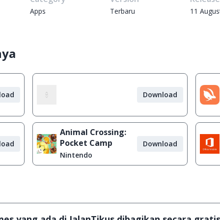
Apps
Terbaru
11 Augus
nya
load
Download
Animal Crossing:
Pocket Camp
load
Download
Nintendo
s yang ada di JalanTikus dibagikan secara gratis