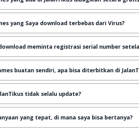
plikasi & games yang gratis (Freeware) dan legal, dalam ar
es yang Saya download terbebas dari Virus?
scanning dengan 3 jenis Antivirus (Kaspersky, AVG & Avas
a dijamin 100% terbebas dari virus.
download meminta registrasi serial number setela
, namun ada beberapa aplikasi & games yang dibagikan se
u tertentu dan jika ingin lanjut menggunakannya kamu ha
mes buatan sendiri, apa bisa diterbitkan di JalanT
ail ke
info@jalantikus.com
dengan menyertakan Nama Apli
a Android
alanTikus tidak selalu update?
an games yang ada di JalanTikus, hingga saat ini kita mas
besar ribuan aplikasi & games tidak dapat tercapai dalam
nyaan yang tepat, di mana saya bisa bertanya?
ab setiap pertanyaan yang masuk. Kirim pertanyaan kam