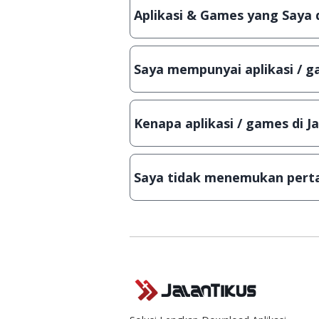
aplikasi atau games, sehingga bis
Aplikasi & Games yang Saya 
Meskipun dibagikan secara gratis
bisa digunakan dalam jangka wakt
Saya mempunyai aplikasi / ga
Tentu saja bisa. Silahkan kirim em
Lampiran File instalasi / (APK) jik
Kenapa aplikasi / games di J
Demi menjaga kualitas aplikasi d
secara manual, sehingga kuota se
Saya tidak menemukan perta
Kami dengan senang hati menjaw