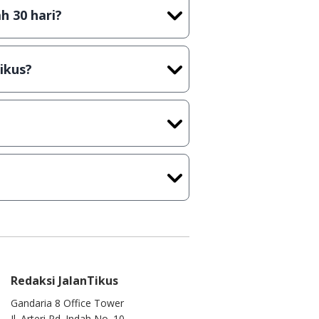
h 30 hari?
cara Shareware, dalam arti hanya
rus membeli lisensi aslinya.
ikus?
kasi/Games, Deskripsi serta
ih melakukan upload-download
 waktu yang singkat.
u ke
info@jalantikus.com
Redaksi JalanTikus
Gandaria 8 Office Tower
Jl. Arteri Pd. Indah No. 10,