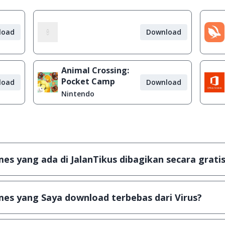
load
Download
Animal Crossing:
Pocket Camp
load
Download
Nintendo
s yang ada di JalanTikus dibagikan secara gratis
plikasi & games yang gratis (Freeware) dan legal, dalam ar
es yang Saya download terbebas dari Virus?
scanning dengan 3 jenis Antivirus (Kaspersky, AVG & Avas