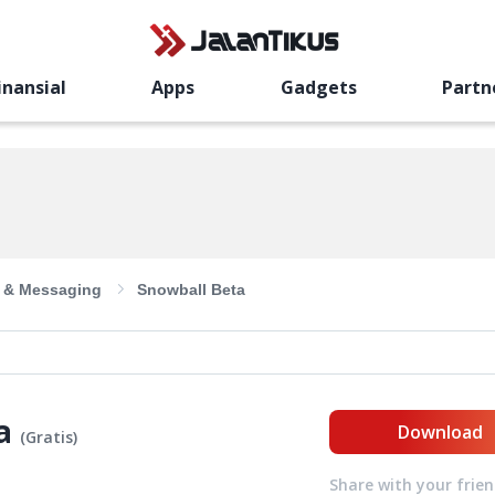
inansial
Apps
Gadgets
Partn
l & Messaging
Snowball Beta
a
Download
(
Gratis
)
Share with your frie