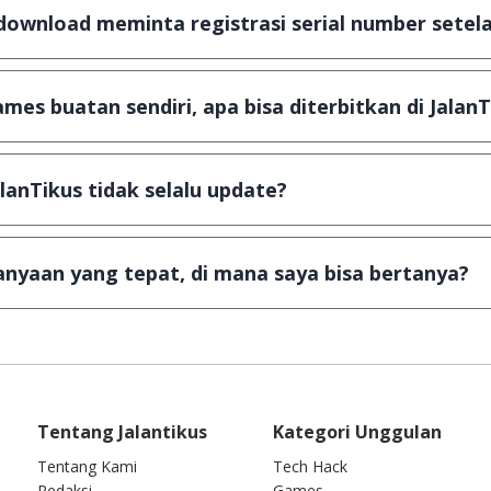
a dijamin 100% terbebas dari virus.
download meminta registrasi serial number setela
, namun ada beberapa aplikasi & games yang dibagikan se
u tertentu dan jika ingin lanjut menggunakannya kamu ha
mes buatan sendiri, apa bisa diterbitkan di JalanT
ail ke
info@jalantikus.com
dengan menyertakan Nama Apli
a Android
alanTikus tidak selalu update?
an games yang ada di JalanTikus, hingga saat ini kita mas
besar ribuan aplikasi & games tidak dapat tercapai dalam
nyaan yang tepat, di mana saya bisa bertanya?
ab setiap pertanyaan yang masuk. Kirim pertanyaan kam
Tentang Jalantikus
Kategori Unggulan
Tentang Kami
Tech Hack
Redaksi
Games