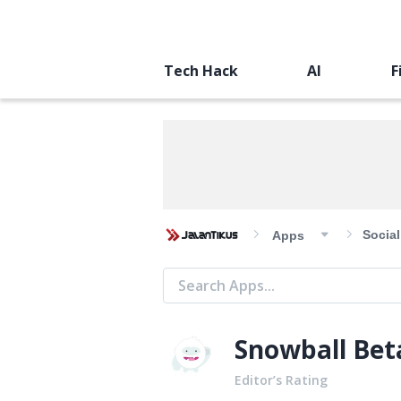
Tech Hack
AI
F
Socia
Apps
Snowball Bet
Editor’s Rating