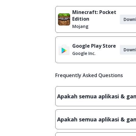
Minecraft: Pocket
Edition
Down
Mojang
Google Play Store
Down
Google Inc.
Frequently Asked Questions
Apakah semua aplikasi & game
Ya, JalanTikus hanya membagikan a
patch atau semacamnya.
Apakah semua aplikasi & gam
Ya, JalanTikus selalu melakukan 