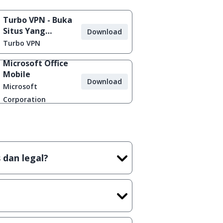
Turbo VPN - Buka
Situs Yang
Download
Diblokir
Turbo VPN
Microsoft Office
Mobile
Download
Microsoft
Corporation
 dan legal?
tian tidak (bajakan) hasil crack,
t) sebelum menerbitkan suatu