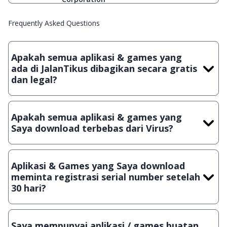
Frequently Asked Questions
Apakah semua aplikasi & games yang
ada di JalanTikus dibagikan secara gratis
dan legal?
Ya, JalanTikus hanya membagikan aplikasi & games yang
gratis (Freeware) dan legal, dalam artian tidak (bajakan) hasil
Apakah semua aplikasi & games yang
crack, patch atau semacamnya.
Saya download terbebas dari Virus?
Ya, JalanTikus selalu melakukan scanning dengan 3 jenis
Antivirus (Kaspersky, AVG & Avast) sebelum menerbitkan
Aplikasi & Games yang Saya download
suatu aplikasi atau games, sehingga bisa dijamin 100%
meminta registrasi serial number setelah
terbebas dari virus.
30 hari?
Meskipun dibagikan secara gratis, namun ada beberapa
aplikasi & games yang dibagikan secara Shareware, dalam arti
Saya mempunyai aplikasi / games buatan