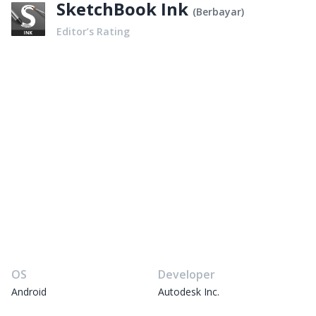
SketchBook Ink
(
Berbayar
)
Editor’s Rating
OS
Developer
Android
Autodesk Inc.