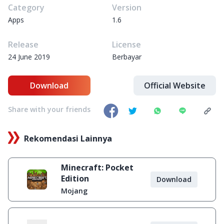
Category
Version
Apps
1.6
Release
License
24 June 2019
Berbayar
Download
Official Website
Share with your friends
Rekomendasi Lainnya
Minecraft: Pocket
Edition
Download
Mojang