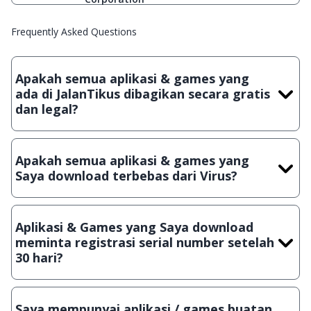
Frequently Asked Questions
Apakah semua aplikasi & games yang
ada di JalanTikus dibagikan secara gratis
dan legal?
Ya, JalanTikus hanya membagikan aplikasi & games yang
gratis (Freeware) dan legal, dalam artian tidak (bajakan) hasil
Apakah semua aplikasi & games yang
crack, patch atau semacamnya.
Saya download terbebas dari Virus?
Ya, JalanTikus selalu melakukan scanning dengan 3 jenis
Antivirus (Kaspersky, AVG & Avast) sebelum menerbitkan
Aplikasi & Games yang Saya download
suatu aplikasi atau games, sehingga bisa dijamin 100%
meminta registrasi serial number setelah
terbebas dari virus.
30 hari?
Meskipun dibagikan secara gratis, namun ada beberapa
aplikasi & games yang dibagikan secara Shareware, dalam arti
Saya mempunyai aplikasi / games buatan