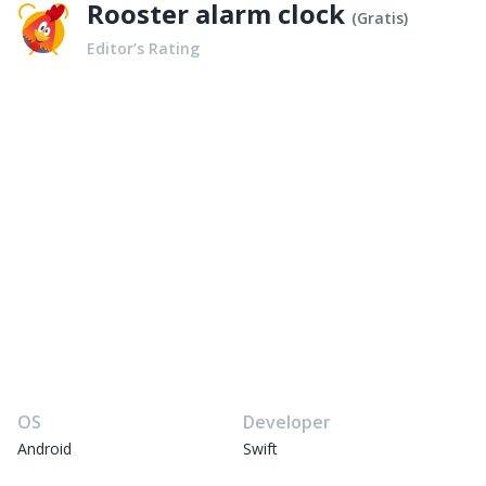
Rooster alarm clock
(
Gratis
)
Editor’s Rating
OS
Developer
Android
Swift