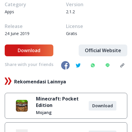
Category
Version
Apps
2.1.2
Release
License
24 June 2019
Gratis
Download
Official Website
Share with your friends
Rekomendasi Lainnya
Minecraft: Pocket
Edition
Download
Mojang