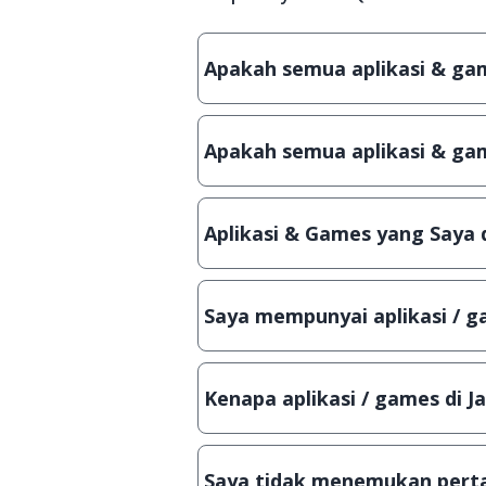
Apakah semua aplikasi & game
Ya, JalanTikus hanya membagikan a
patch atau semacamnya.
Apakah semua aplikasi & gam
Ya, JalanTikus selalu melakukan 
aplikasi atau games, sehingga bis
Aplikasi & Games yang Saya 
Meskipun dibagikan secara gratis
bisa digunakan dalam jangka wakt
Saya mempunyai aplikasi / ga
Tentu saja bisa. Silahkan kirim em
Lampiran File instalasi / (APK) jik
Kenapa aplikasi / games di J
Demi menjaga kualitas aplikasi d
secara manual, sehingga kuota se
Saya tidak menemukan perta