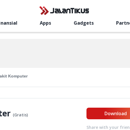
inansial
Apps
Gadgets
Partn
akit Komputer
ter
Download
(
Gratis
)
Share with your frie