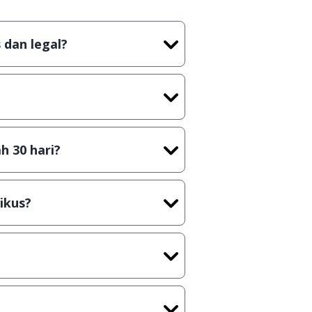
 dan legal?
tian tidak (bajakan) hasil crack,
t) sebelum menerbitkan suatu
h 30 hari?
cara Shareware, dalam arti hanya
rus membeli lisensi aslinya.
ikus?
kasi/Games, Deskripsi serta
ih melakukan upload-download
 waktu yang singkat.