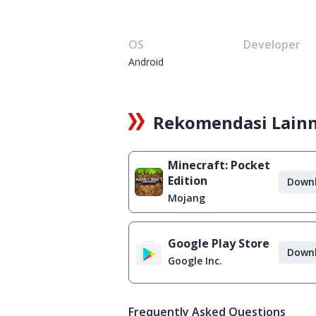
OS
Developer
Android
Rekomendasi Lain
Minecraft: Pocket
Edition
Down
Mojang
Google Play Store
Down
Google Inc.
Frequently Asked Questions