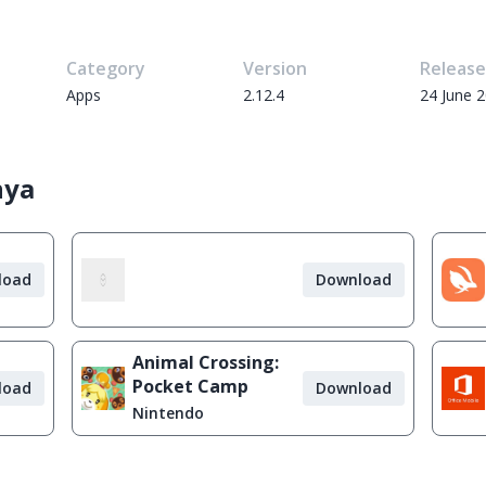
Category
Version
Releas
Apps
2.12.4
24 June 
nya
load
Download
Animal Crossing:
Pocket Camp
load
Download
Nintendo