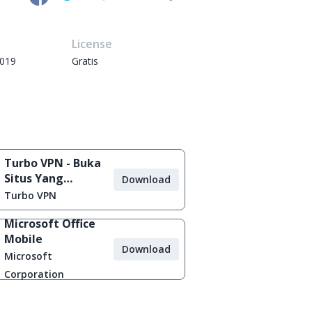
e
License
2019
Gratis
Turbo VPN - Buka
Situs Yang
Download
Diblokir
Turbo VPN
Microsoft Office
Mobile
Download
Microsoft
Corporation