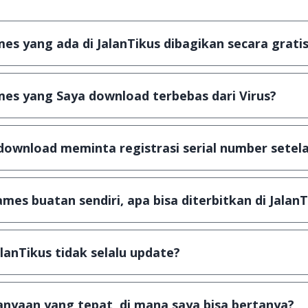
s yang ada di JalanTikus dibagikan secara gratis
plikasi & games yang gratis (Freeware) dan legal, dalam ar
es yang Saya download terbebas dari Virus?
scanning dengan 3 jenis Antivirus (Kaspersky, AVG & Avas
a dijamin 100% terbebas dari virus.
download meminta registrasi serial number setela
, namun ada beberapa aplikasi & games yang dibagikan se
u tertentu dan jika ingin lanjut menggunakannya kamu ha
mes buatan sendiri, apa bisa diterbitkan di JalanT
ail ke
info@jalantikus.com
dengan menyertakan Nama Apli
a Android
alanTikus tidak selalu update?
an games yang ada di JalanTikus, hingga saat ini kita mas
besar ribuan aplikasi & games tidak dapat tercapai dalam
nyaan yang tepat, di mana saya bisa bertanya?