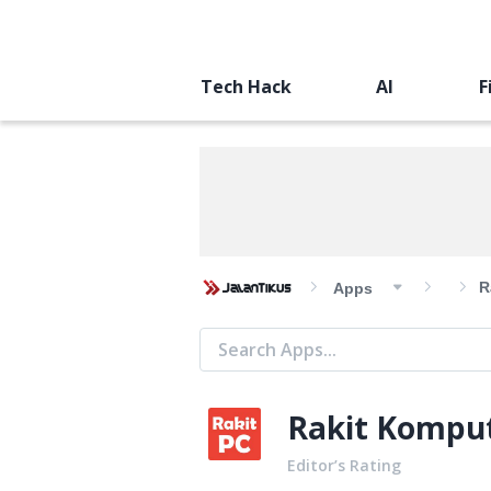
Tech Hack
AI
F
R
Apps
Rakit Kompu
Editor’s Rating