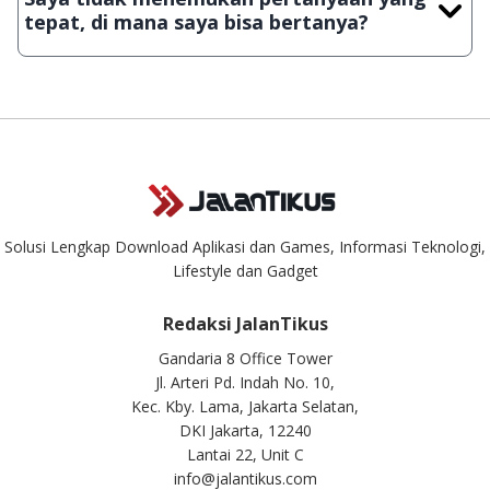
download secara manual, sehingga kuota sebesar ribuan
tepat, di mana saya bisa bertanya?
aplikasi & games tidak dapat tercapai dalam waktu yang
singkat.
Kami dengan senang hati menjawab setiap pertanyaan yang
masuk. Kirim pertanyaan kamu ke
info@jalantikus.com
Solusi Lengkap Download Aplikasi dan Games, Informasi Teknologi,
Lifestyle dan Gadget
Redaksi JalanTikus
Gandaria 8 Office Tower
Jl. Arteri Pd. Indah No. 10,
Kec. Kby. Lama, Jakarta Selatan,
DKI Jakarta, 12240
Lantai 22, Unit C
info@jalantikus.com