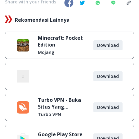
Share with your friends
Rekomendasi Lainnya
Minecraft: Pocket
Edition
Download
Mojang
Download
Turbo VPN - Buka
Situs Yang
Download
Diblokir
Turbo VPN
Google Play Store
Download