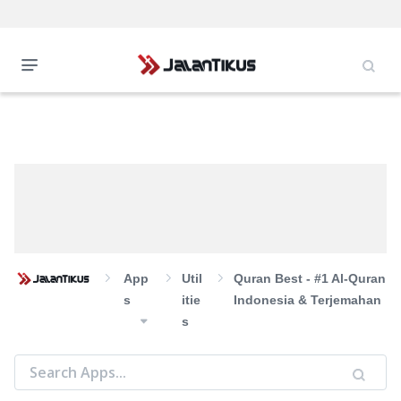
App
Util
Quran Best - #1 Al-Quran
S
Itie
Indonesia & Terjemahan
S