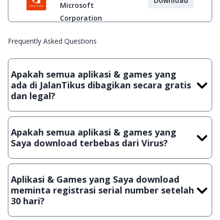
Download
Microsoft
Corporation
Frequently Asked Questions
Apakah semua aplikasi & games yang
ada di JalanTikus dibagikan secara gratis
dan legal?
Ya, JalanTikus hanya membagikan aplikasi & games yang
gratis (Freeware) dan legal, dalam artian tidak (bajakan) hasil
Apakah semua aplikasi & games yang
crack, patch atau semacamnya.
Saya download terbebas dari Virus?
Ya, JalanTikus selalu melakukan scanning dengan 3 jenis
Antivirus (Kaspersky, AVG & Avast) sebelum menerbitkan
Aplikasi & Games yang Saya download
suatu aplikasi atau games, sehingga bisa dijamin 100%
meminta registrasi serial number setelah
terbebas dari virus.
30 hari?
Meskipun dibagikan secara gratis, namun ada beberapa