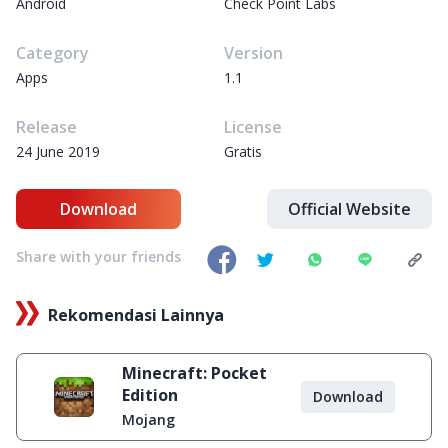
Android
Check Point Labs
Category
Version
Apps
1.1
Release
License
24 June 2019
Gratis
Download
Official Website
Share with your friends
Rekomendasi Lainnya
Minecraft: Pocket
Edition
Download
Mojang