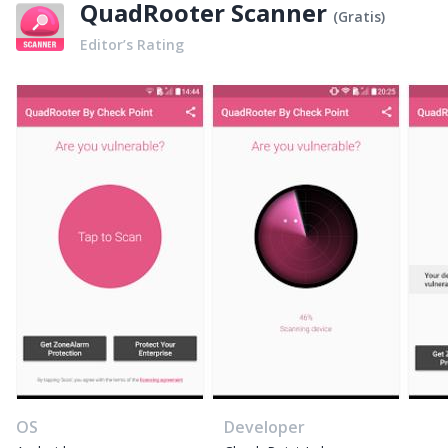
QuadRooter Scanner
(
Gratis
)
Editor’s Rating
OS
Developer