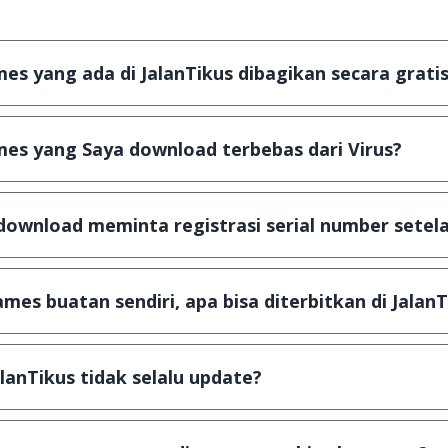
s yang ada di JalanTikus dibagikan secara gratis
plikasi & games yang gratis (Freeware) dan legal, dalam ar
es yang Saya download terbebas dari Virus?
scanning dengan 3 jenis Antivirus (Kaspersky, AVG & Avas
a dijamin 100% terbebas dari virus.
download meminta registrasi serial number setela
, namun ada beberapa aplikasi & games yang dibagikan se
u tertentu dan jika ingin lanjut menggunakannya kamu ha
mes buatan sendiri, apa bisa diterbitkan di JalanT
ail ke
info@jalantikus.com
dengan menyertakan Nama Apli
a Android
alanTikus tidak selalu update?
an games yang ada di JalanTikus, hingga saat ini kita mas
besar ribuan aplikasi & games tidak dapat tercapai dalam