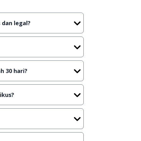
 dan legal?
tian tidak (bajakan) hasil crack,
t) sebelum menerbitkan suatu
h 30 hari?
cara Shareware, dalam arti hanya
rus membeli lisensi aslinya.
ikus?
kasi/Games, Deskripsi serta
ih melakukan upload-download
 waktu yang singkat.