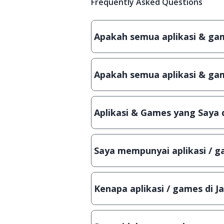
Frequently Asked Questions
Apakah semua aplikasi & game
Ya, JalanTikus hanya membagikan a
patch atau semacamnya.
Apakah semua aplikasi & gam
Ya, JalanTikus selalu melakukan 
aplikasi atau games, sehingga bis
Aplikasi & Games yang Saya 
Meskipun dibagikan secara gratis
bisa digunakan dalam jangka wakt
Saya mempunyai aplikasi / ga
Tentu saja bisa. Silahkan kirim em
Lampiran File instalasi / (APK) jik
Kenapa aplikasi / games di J
Demi menjaga kualitas aplikasi d
secara manual, sehingga kuota se