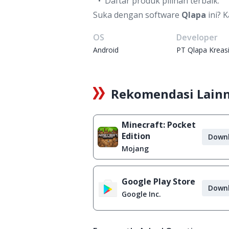
Daftar produk pilihan terbaik.
Suka dengan software
Qlapa
ini? 
OS
Developer
Android
PT Qlapa Kreas
Rekomendasi Lain
Minecraft: Pocket
Edition
Down
Mojang
Google Play Store
Down
Google Inc.