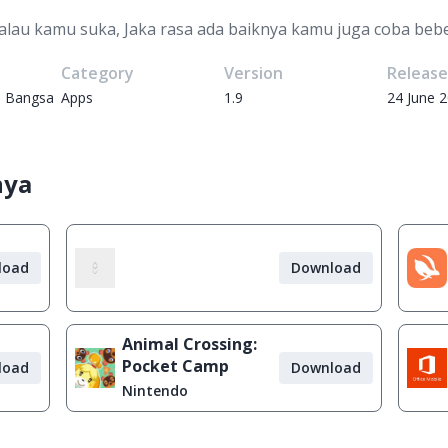
Kalau kamu suka, Jaka rasa ada baiknya kamu juga coba beber
Category
Version
Releas
i Bangsa
Apps
1.9
24 June 
nya
load
Download
Animal Crossing:
Pocket Camp
load
Download
Nintendo