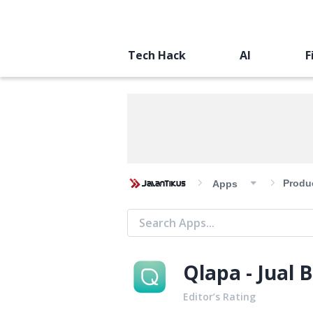
Tech Hack
AI
F
Produc
Apps
Qlapa - Jual
Editor’s Rating