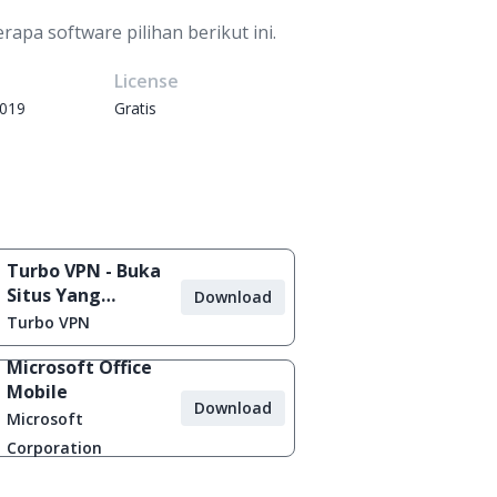
apa software pilihan berikut ini.
e
License
2019
Gratis
Turbo VPN - Buka
Situs Yang
Download
Diblokir
Turbo VPN
Microsoft Office
Mobile
Download
Microsoft
Corporation